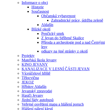
Informace o obci
Historie
Současnost
Občanská vybavenost
Zahradnické práce, údržba zeleně
Aldašín
Blízké okolí
Penčický smrk
Z Jevan do Stříbrné Skalice
Příroda a archeologie pod a nad Černými
lesy
odkazy na jiné stránky z okolí
Projekty
Mateřská škola Jevany
KINO JEVANY
KANALIZACE V LESNÍ ČÁSTI JEVAN
Víceúčelové hřiště
Tělocvična
JEKOZ
Hřbitov Aldašín
Jevanský zpravodaj
Hasiči Jevany
Jízdní řády autobusů
Veřejné osvětlení mapa a hlášení poruch
Hlášení pálení klestí