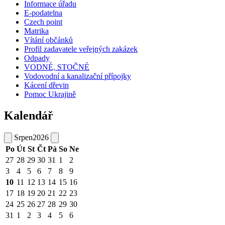
Informace úřadu
E-podatelna
Czech point
Matrika
Vítání občánků
Profil zadavatele veřejných zakázek
Odpady
VODNÉ, STOČNÉ
Vodovodní a kanalizační přípojky
Kácení dřevin
Pomoc Ukrajině
Kalendář
Srpen
2026
Po
Út
St
Čt
Pá
So
Ne
27
28
29
30
31
1
2
3
4
5
6
7
8
9
10
11
12
13
14
15
16
17
18
19
20
21
22
23
24
25
26
27
28
29
30
31
1
2
3
4
5
6