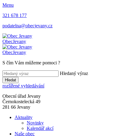
Menu
321 678 177
podatelna@obecjevany.cz
Obec
Jevany
Obec
Jevany
S čím Vám můžeme pomoci
?
Hledaný výraz
Hledat
rozšířené vyhledávání
Obecní úřad Jevany
Černokostelecká 49
281 66 Jevany
Aktuality
Novinky
Kalendář akcí
Naše obec