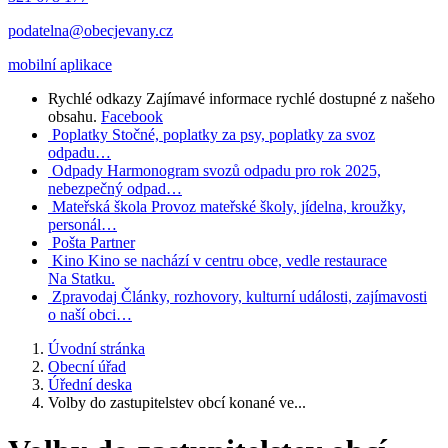
podatelna@obecjevany.cz
mobilní aplikace
Rychlé odkazy
Zajímavé informace rychlé dostupné z našeho
obsahu.
Facebook
Poplatky
Stočné, poplatky za psy, poplatky za svoz
odpadu…
Odpady
Harmonogram svozů odpadu pro rok 2025,
nebezpečný odpad…
Mateřská škola
Provoz mateřské školy, jídelna, kroužky,
personál…
Pošta Partner
Kino
Kino se nachází v centru obce, vedle restaurace
Na Statku.
Zpravodaj
Články, rozhovory, kulturní události, zajímavosti
o naší obci…
Úvodní stránka
Obecní úřad
Úřední deska
Volby do zastupitelstev obcí konané ve...