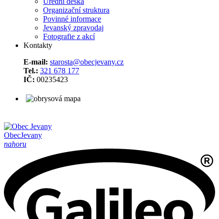
Úřední deska
Organizační struktura
Povinné informace
Jevanský zpravodaj
Fotografie z akcí
Kontakty
E-mail:
starosta@obecjevany.cz
Tel.:
321 678 177
IČ:
00235423
Obec
Jevany
nahoru