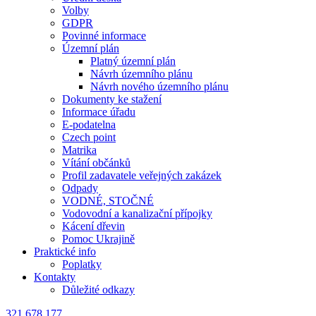
Volby
GDPR
Povinné informace
Územní plán
Platný územní plán
Návrh územního plánu
Návrh nového územního plánu
Dokumenty ke stažení
Informace úřadu
E-podatelna
Czech point
Matrika
Vítání občánků
Profil zadavatele veřejných zakázek
Odpady
VODNÉ, STOČNÉ
Vodovodní a kanalizační přípojky
Kácení dřevin
Pomoc Ukrajině
Praktické info
Poplatky
Kontakty
Důležité odkazy
321 678 177