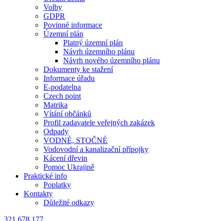
Volby
GDPR
Povinné informace
Územní plán
Platný územní plán
Návrh územního plánu
Návrh nového územního plánu
Dokumenty ke stažení
Informace úřadu
E-podatelna
Czech point
Matrika
Vítání občánků
Profil zadavatele veřejných zakázek
Odpady
VODNÉ, STOČNÉ
Vodovodní a kanalizační přípojky
Kácení dřevin
Pomoc Ukrajině
Praktické info
Poplatky
Kontakty
Důležité odkazy
321 678 177