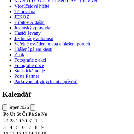
KANALIZACE V LESNÍ ČÁSTI JEVAN
Víceúčelové hřiště
Tělocvična
JEKOZ
Hřbitov Aldašín
Jevanský zpravodaj
Hasiči Jevany
Jízdní řády autobusů
Veřejné osvětlení mapa a hlášení poruch
Hlášení pálení klestí
Znak
Fotografie z akcí
Fotografie obce
Statistické údaje
Pošta Partner
Parkování obytných aut a přívěsů
Kalendář
Srpen
2026
Po
Út
St
Čt
Pá
So
Ne
27
28
29
30
31
1
2
3
4
5
6
7
8
9
10
11
12
13
14
15
16