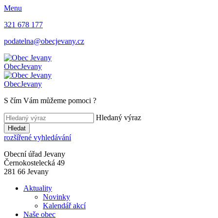
Menu
321 678 177
podatelna@obecjevany.cz
Obec
Jevany
Obec
Jevany
S čím Vám můžeme pomoci
?
Hledaný výraz
Hledat
rozšířené vyhledávání
Obecní úřad Jevany
Černokostelecká 49
281 66 Jevany
Aktuality
Novinky
Kalendář akcí
Naše obec