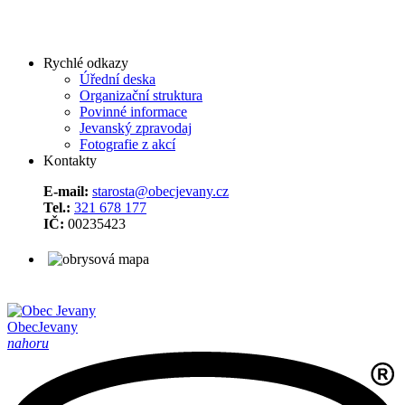
Rychlé odkazy
Úřední deska
Organizační struktura
Povinné informace
Jevanský zpravodaj
Fotografie z akcí
Kontakty
E-mail:
starosta@obecjevany.cz
Tel.:
321 678 177
IČ:
00235423
Obec
Jevany
nahoru