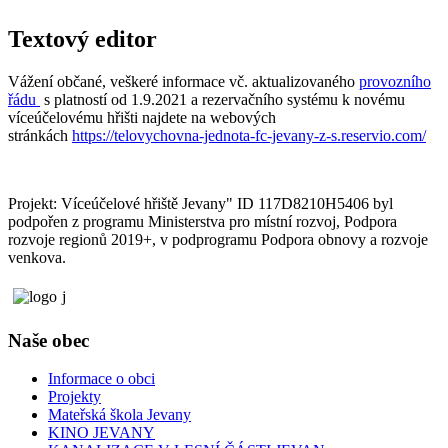
Textový editor
Vážení občané, veškeré informace vč. aktualizovaného
provozního
řádu
s platností od 1.9.2021 a rezervačního systému k novému
víceúčelovému hřišti najdete na webových
stránkách
https://telovychovna-jednota-fc-jevany-z-s.reservio.com/
Projekt: Víceúčelové hřiště Jevany" ID 117D8210H5406 byl
podpořen z programu Ministerstva pro místní rozvoj, Podpora
rozvoje regionů 2019+, v podprogramu Podpora obnovy a rozvoje
venkova.
j
Naše obec
Informace o obci
Projekty
Mateřská škola Jevany
KINO JEVANY