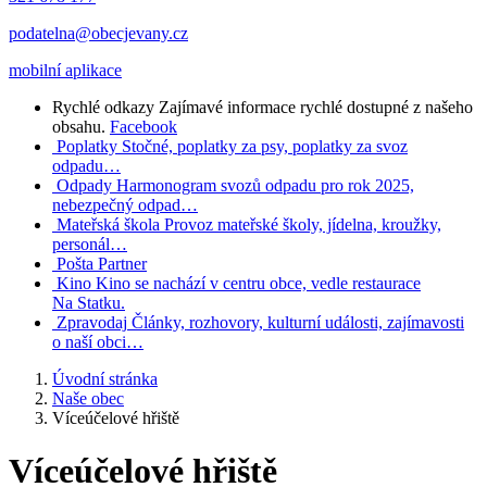
podatelna@obecjevany.cz
mobilní aplikace
Rychlé odkazy
Zajímavé informace rychlé dostupné z našeho
obsahu.
Facebook
Poplatky
Stočné, poplatky za psy, poplatky za svoz
odpadu…
Odpady
Harmonogram svozů odpadu pro rok 2025,
nebezpečný odpad…
Mateřská škola
Provoz mateřské školy, jídelna, kroužky,
personál…
Pošta Partner
Kino
Kino se nachází v centru obce, vedle restaurace
Na Statku.
Zpravodaj
Články, rozhovory, kulturní události, zajímavosti
o naší obci…
Úvodní stránka
Naše obec
Víceúčelové hřiště
Víceúčelové hřiště