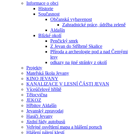
Informace o obci
Historie
Současnost
Občanská vybavenost
Zahradnické práce, údržba zeleně
Aldašín
Blízké okolí
Penčický smrk
Z Jevan do Stříbrné Skalice
Příroda a archeologie pod a nad Černými
lesy
odkazy na jiné stránky z okolí
Projekty
Mateřská škola Jevany
KINO JEVANY
KANALIZACE V LESNÍ ČÁSTI JEVAN
Víceúčelové hřiště
Tělocvična
JEKOZ
Hřbitov Aldašín
Jevanský zpravodaj
Hasiči Jevany
Jízdní řády autobusů
Veřejné osvětlení mapa a hlášení poruch
Hlášení pálení klestí