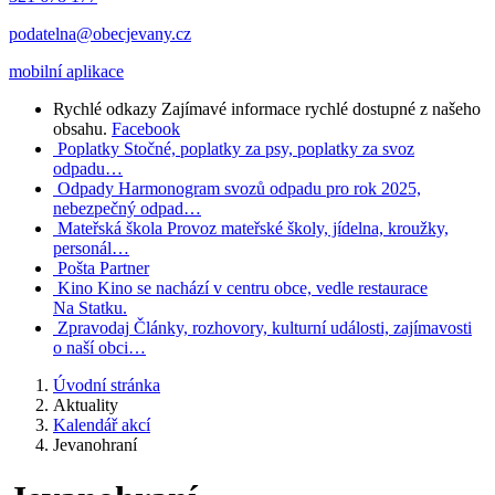
podatelna@obecjevany.cz
mobilní aplikace
Rychlé odkazy
Zajímavé informace rychlé dostupné z našeho
obsahu.
Facebook
Poplatky
Stočné, poplatky za psy, poplatky za svoz
odpadu…
Odpady
Harmonogram svozů odpadu pro rok 2025,
nebezpečný odpad…
Mateřská škola
Provoz mateřské školy, jídelna, kroužky,
personál…
Pošta Partner
Kino
Kino se nachází v centru obce, vedle restaurace
Na Statku.
Zpravodaj
Články, rozhovory, kulturní události, zajímavosti
o naší obci…
Úvodní stránka
Aktuality
Kalendář akcí
Jevanohraní