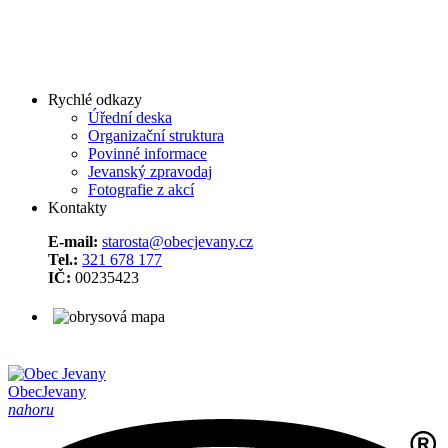
Rychlé odkazy
Úřední deska
Organizační struktura
Povinné informace
Jevanský zpravodaj
Fotografie z akcí
Kontakty
E-mail:
starosta@obecjevany.cz
Tel.:
321 678 177
IČ:
00235423
Obec
Jevany
nahoru