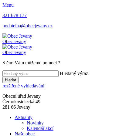
Menu
321 678 177
podatelna@obecjevany.cz
Obec
Jevany
Obec
Jevany
S čím Vám můžeme pomoci
?
Hledaný výraz
Hledat
rozšířené vyhledávání
Obecní úřad Jevany
Černokostelecká 49
281 66 Jevany
Aktuality
Novinky
Kalendář akcí
Naše obec