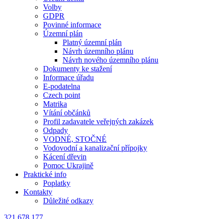
Volby
GDPR
Povinné informace
Územní plán
Platný územní plán
Návrh územního plánu
Návrh nového územního plánu
Dokumenty ke stažení
Informace úřadu
E-podatelna
Czech point
Matrika
Vítání občánků
Profil zadavatele veřejných zakázek
Odpady
VODNÉ, STOČNÉ
Vodovodní a kanalizační přípojky
Kácení dřevin
Pomoc Ukrajině
Praktické info
Poplatky
Kontakty
Důležité odkazy
321 678 177