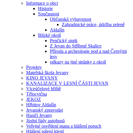
Informace o obci
Historie
Současnost
Občanská vybavenost
Zahradnické práce, údržba zeleně
Aldašín
Blízké okolí
Penčický smrk
Z Jevan do Stříbrné Skalice
Příroda a archeologie pod a nad Černými
lesy
odkazy na jiné stránky z okolí
Projekty
Mateřská škola Jevany
KINO JEVANY
KANALIZACE V LESNÍ ČÁSTI JEVAN
Víceúčelové hřiště
Tělocvična
JEKOZ
Hřbitov Aldašín
Jevanský zpravodaj
Hasiči Jevany
Jízdní řády autobusů
Veřejné osvětlení mapa a hlášení poruch
Hlášení pálení klestí