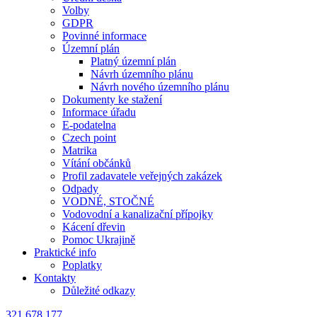
Volby
GDPR
Povinné informace
Územní plán
Platný územní plán
Návrh územního plánu
Návrh nového územního plánu
Dokumenty ke stažení
Informace úřadu
E-podatelna
Czech point
Matrika
Vítání občánků
Profil zadavatele veřejných zakázek
Odpady
VODNÉ, STOČNÉ
Vodovodní a kanalizační přípojky
Kácení dřevin
Pomoc Ukrajině
Praktické info
Poplatky
Kontakty
Důležité odkazy
321 678 177