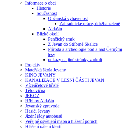
Informace o obci
Historie
Současnost
Občanská vybavenost
Zahradnické práce, údržba zeleně
Aldašín
Blízké okolí
Penčický smrk
Z Jevan do Stříbrné Skalice
Příroda a archeologie pod a nad Černými
lesy
odkazy na jiné stránky z okolí
Projekty
Mateřská škola Jevany
KINO JEVANY
KANALIZACE V LESNÍ ČÁSTI JEVAN
Víceúčelové hřiště
Tělocvična
JEKOZ
Hřbitov Aldašín
Jevanský zpravodaj
Hasiči Jevany
Jízdní řády autobusů
Veřejné osvětlení mapa a hlášení poruch
Hlášení pálení klestí