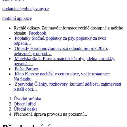
podatelna@obecjevany.cz
mobilní aplikace
Rychlé odkazy
Zajímavé informace rychlé dostupné z našeho
obsahu.
Facebook
Poplatky
Stočné, poplatky za psy, poplatky za svoz
odpadu…
Odpady
Harmonogram svozů odpadu pro rok 2025,
nebezpečný odpad…
Mateřská škola
Provoz mateřské školy, jídelna, kroužky,
personál…
Pošta Partner
Kino
Kino se nachází v centru obce, vedle restaurace
Na Statku.
Zpravodaj
Články, rozhovory, kulturní události, zajímavosti
o naší obci…
Úvodní stránka
Obecní úřad
Úřední deska
Přechodná úprava provozu na pozemní...