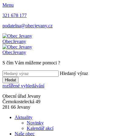
Menu
321 678 177
podatelna@obecjevany.cz
Obec
Jevany
Obec
Jevany
S čím Vám můžeme pomoci
?
Hledaný výraz
Hledat
rozšířené vyhledávání
Obecní úřad Jevany
Černokostelecká 49
281 66 Jevany
Aktuality
Novinky
Kalendář akcí
Naše obec