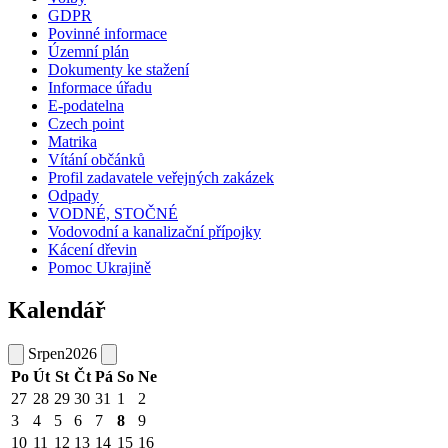
GDPR
Povinné informace
Územní plán
Dokumenty ke stažení
Informace úřadu
E-podatelna
Czech point
Matrika
Vítání občánků
Profil zadavatele veřejných zakázek
Odpady
VODNÉ, STOČNÉ
Vodovodní a kanalizační přípojky
Kácení dřevin
Pomoc Ukrajině
Kalendář
Srpen
2026
Po
Út
St
Čt
Pá
So
Ne
27
28
29
30
31
1
2
3
4
5
6
7
8
9
10
11
12
13
14
15
16