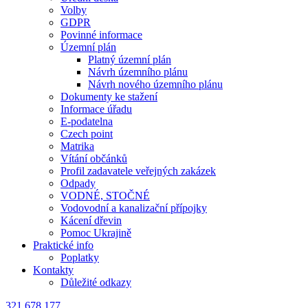
Volby
GDPR
Povinné informace
Územní plán
Platný územní plán
Návrh územního plánu
Návrh nového územního plánu
Dokumenty ke stažení
Informace úřadu
E-podatelna
Czech point
Matrika
Vítání občánků
Profil zadavatele veřejných zakázek
Odpady
VODNÉ, STOČNÉ
Vodovodní a kanalizační přípojky
Kácení dřevin
Pomoc Ukrajině
Praktické info
Poplatky
Kontakty
Důležité odkazy
321 678 177