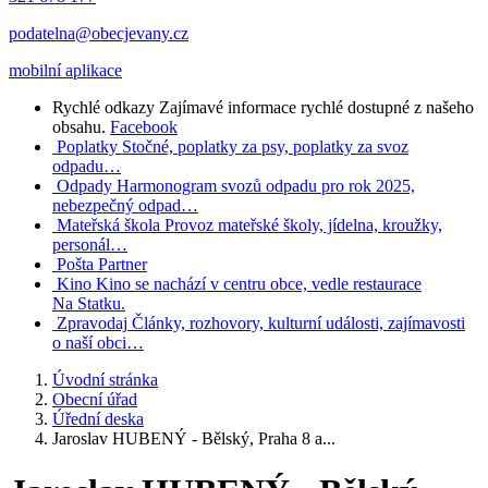
podatelna@obecjevany.cz
mobilní aplikace
Rychlé odkazy
Zajímavé informace rychlé dostupné z našeho
obsahu.
Facebook
Poplatky
Stočné, poplatky za psy, poplatky za svoz
odpadu…
Odpady
Harmonogram svozů odpadu pro rok 2025,
nebezpečný odpad…
Mateřská škola
Provoz mateřské školy, jídelna, kroužky,
personál…
Pošta Partner
Kino
Kino se nachází v centru obce, vedle restaurace
Na Statku.
Zpravodaj
Články, rozhovory, kulturní události, zajímavosti
o naší obci…
Úvodní stránka
Obecní úřad
Úřední deska
Jaroslav HUBENÝ - Bělský, Praha 8 a...