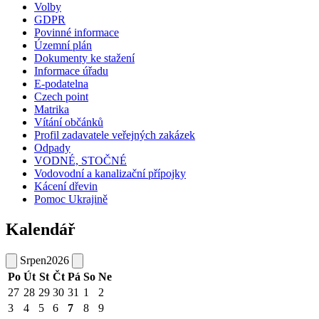
Volby
GDPR
Povinné informace
Územní plán
Dokumenty ke stažení
Informace úřadu
E-podatelna
Czech point
Matrika
Vítání občánků
Profil zadavatele veřejných zakázek
Odpady
VODNÉ, STOČNÉ
Vodovodní a kanalizační přípojky
Kácení dřevin
Pomoc Ukrajině
Kalendář
Srpen
2026
Po
Út
St
Čt
Pá
So
Ne
27
28
29
30
31
1
2
3
4
5
6
7
8
9