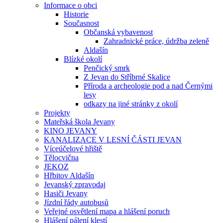
Informace o obci
Historie
Současnost
Občanská vybavenost
Zahradnické práce, údržba zeleně
Aldašín
Blízké okolí
Penčický smrk
Z Jevan do Stříbrné Skalice
Příroda a archeologie pod a nad Černými
lesy
odkazy na jiné stránky z okolí
Projekty
Mateřská škola Jevany
KINO JEVANY
KANALIZACE V LESNÍ ČÁSTI JEVAN
Víceúčelové hřiště
Tělocvična
JEKOZ
Hřbitov Aldašín
Jevanský zpravodaj
Hasiči Jevany
Jízdní řády autobusů
Veřejné osvětlení mapa a hlášení poruch
Hlášení pálení klestí