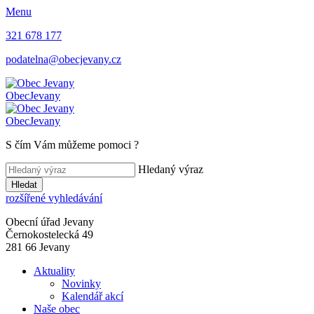
Menu
321 678 177
podatelna@obecjevany.cz
Obec
Jevany
Obec
Jevany
S čím Vám můžeme pomoci
?
Hledaný výraz
Hledat
rozšířené vyhledávání
Obecní úřad Jevany
Černokostelecká 49
281 66 Jevany
Aktuality
Novinky
Kalendář akcí
Naše obec