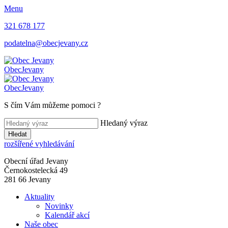
Menu
321 678 177
podatelna@obecjevany.cz
Obec
Jevany
Obec
Jevany
S čím Vám můžeme pomoci
?
Hledaný výraz
Hledat
rozšířené vyhledávání
Obecní úřad Jevany
Černokostelecká 49
281 66 Jevany
Aktuality
Novinky
Kalendář akcí
Naše obec