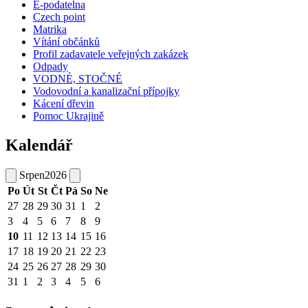
E-podatelna
Czech point
Matrika
Vítání občánků
Profil zadavatele veřejných zakázek
Odpady
VODNÉ, STOČNÉ
Vodovodní a kanalizační přípojky
Kácení dřevin
Pomoc Ukrajině
Kalendář
Srpen
2026
Po
Út
St
Čt
Pá
So
Ne
27
28
29
30
31
1
2
3
4
5
6
7
8
9
10
11
12
13
14
15
16
17
18
19
20
21
22
23
24
25
26
27
28
29
30
31
1
2
3
4
5
6