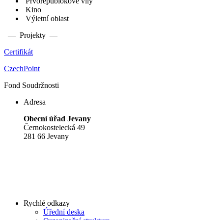
Prvorepublokové vily
Kino
Výletní oblast
— Projekty —
Certifikát
CzechPoint
Fond Soudržnosti
Adresa
Obecní úřad Jevany
Černokostelecká 49
281 66 Jevany
Rychlé odkazy
Úřední deska