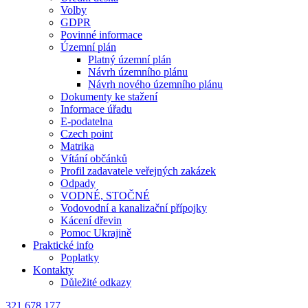
Volby
GDPR
Povinné informace
Územní plán
Platný územní plán
Návrh územního plánu
Návrh nového územního plánu
Dokumenty ke stažení
Informace úřadu
E-podatelna
Czech point
Matrika
Vítání občánků
Profil zadavatele veřejných zakázek
Odpady
VODNÉ, STOČNÉ
Vodovodní a kanalizační přípojky
Kácení dřevin
Pomoc Ukrajině
Praktické info
Poplatky
Kontakty
Důležité odkazy
321 678 177