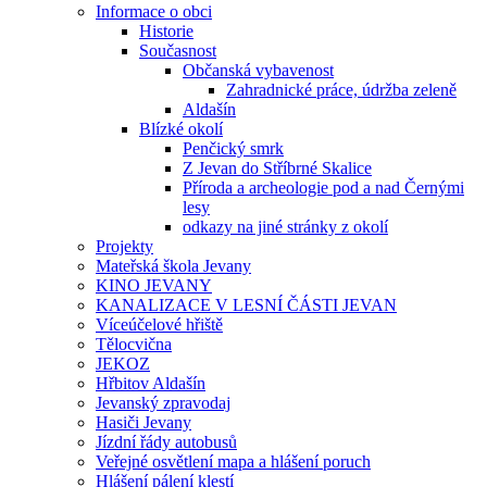
Informace o obci
Historie
Současnost
Občanská vybavenost
Zahradnické práce, údržba zeleně
Aldašín
Blízké okolí
Penčický smrk
Z Jevan do Stříbrné Skalice
Příroda a archeologie pod a nad Černými
lesy
odkazy na jiné stránky z okolí
Projekty
Mateřská škola Jevany
KINO JEVANY
KANALIZACE V LESNÍ ČÁSTI JEVAN
Víceúčelové hřiště
Tělocvična
JEKOZ
Hřbitov Aldašín
Jevanský zpravodaj
Hasiči Jevany
Jízdní řády autobusů
Veřejné osvětlení mapa a hlášení poruch
Hlášení pálení klestí