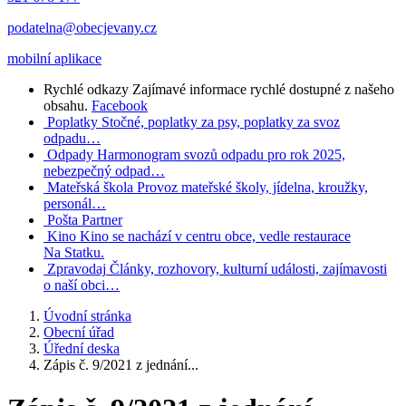
podatelna@obecjevany.cz
mobilní aplikace
Rychlé odkazy
Zajímavé informace rychlé dostupné z našeho
obsahu.
Facebook
Poplatky
Stočné, poplatky za psy, poplatky za svoz
odpadu…
Odpady
Harmonogram svozů odpadu pro rok 2025,
nebezpečný odpad…
Mateřská škola
Provoz mateřské školy, jídelna, kroužky,
personál…
Pošta Partner
Kino
Kino se nachází v centru obce, vedle restaurace
Na Statku.
Zpravodaj
Články, rozhovory, kulturní události, zajímavosti
o naší obci…
Úvodní stránka
Obecní úřad
Úřední deska
Zápis č. 9/2021 z jednání...