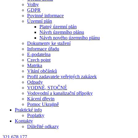
Volby
GDPR
Povinné informace
Územní plán
Platný územní plán
Návrh územního plánu
Návrh nového územního plánu
Dokumenty ke stažení
Informace úřadu
E-podatelna
Czech point
Matrika
Vítání občánků
Profil zadavatele veřejných zakázek
Odpady
VODNÉ, STOČNÉ
Vodovodní a kanalizační přípojky
Kácení dřevin
Pomoc Ukrajině
Praktické info
Poplatky
Kontakty
Důležité odkazy
321 678 177