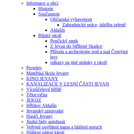
Informace o obci
Historie
Současnost
Občanská vybavenost
Zahradnické práce, údržba zeleně
Aldašín
Blízké okolí
Penčický smrk
Z Jevan do Stříbrné Skalice
Příroda a archeologie pod a nad Černými
lesy
odkazy na jiné stránky z okolí
Projekty
Mateřská škola Jevany
KINO JEVANY
KANALIZACE V LESNÍ ČÁSTI JEVAN
Víceúčelové hřiště
Tělocvična
JEKOZ
Hřbitov Aldašín
Jevanský zpravodaj
Hasiči Jevany
Jízdní řády autobusů
Veřejné osvětlení mapa a hlášení poruch
Hlášení pálení klestí