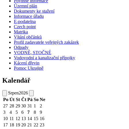
Povinné informace
Územní plán
Dokumenty ke stažení
Informace úřadu
E-podatelna
Czech point
Matrika
Vítání občánků
Profil zadavatele veřejných zakázek
Odpady
VODNÉ, STOČNÉ
Vodovodní a kanalizační přípojky
Kácení dřevin
Pomoc Ukrajině
Kalendář
Srpen
2026
Po
Út
St
Čt
Pá
So
Ne
27
28
29
30
31
1
2
3
4
5
6
7
8
9
10
11
12
13
14
15
16
17
18
19
20
21
22
23