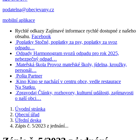
podatelna@obecjevany.cz
mobilní aplikace
Rychlé odkazy
Zajímavé informace rychlé dostupné z našeho
obsahu.
Facebook
Poplatky
Stočné, poplatky za psy, poplatky za svoz
odpadu…
Odpady
Harmonogram svozů odpadu pro rok 2025,
nebezpečný odpad…
Mateřská škola
Provoz mateřské školy, jídelna, kroužky,
personál…
Pošta Partner
Kino
Kino se nachází v centru obce, vedle restaurace
Na Statku.
Zpravodaj
Články, rozhovory, kulturní události, zajímavosti
o naší obci…
Úvodní stránka
Obecní úřad
Úřední deska
Zápis č. 5/2023 z jednání...