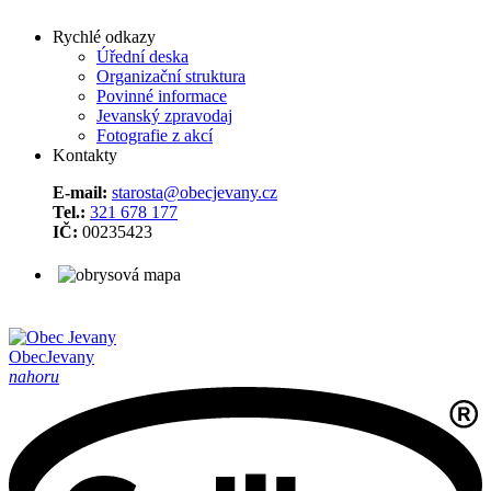
Rychlé odkazy
Úřední deska
Organizační struktura
Povinné informace
Jevanský zpravodaj
Fotografie z akcí
Kontakty
E-mail:
starosta@obecjevany.cz
Tel.:
321 678 177
IČ:
00235423
Obec
Jevany
nahoru