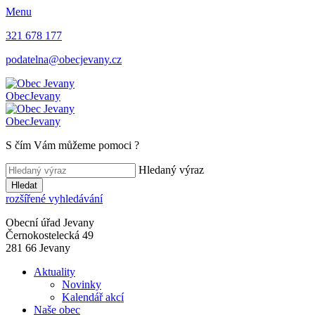
Menu
321 678 177
podatelna@obecjevany.cz
Obec
Jevany
Obec
Jevany
S čím Vám můžeme pomoci
?
Hledaný výraz
Hledat
rozšířené vyhledávání
Obecní úřad Jevany
Černokostelecká 49
281 66 Jevany
Aktuality
Novinky
Kalendář akcí
Naše obec