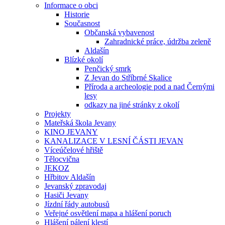
Informace o obci
Historie
Současnost
Občanská vybavenost
Zahradnické práce, údržba zeleně
Aldašín
Blízké okolí
Penčický smrk
Z Jevan do Stříbrné Skalice
Příroda a archeologie pod a nad Černými
lesy
odkazy na jiné stránky z okolí
Projekty
Mateřská škola Jevany
KINO JEVANY
KANALIZACE V LESNÍ ČÁSTI JEVAN
Víceúčelové hřiště
Tělocvična
JEKOZ
Hřbitov Aldašín
Jevanský zpravodaj
Hasiči Jevany
Jízdní řády autobusů
Veřejné osvětlení mapa a hlášení poruch
Hlášení pálení klestí