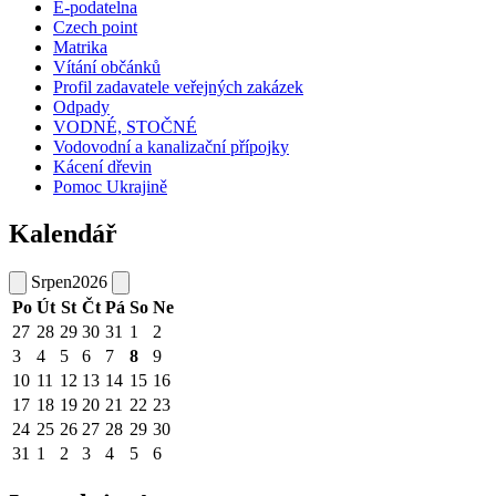
E-podatelna
Czech point
Matrika
Vítání občánků
Profil zadavatele veřejných zakázek
Odpady
VODNÉ, STOČNÉ
Vodovodní a kanalizační přípojky
Kácení dřevin
Pomoc Ukrajině
Kalendář
Srpen
2026
Po
Út
St
Čt
Pá
So
Ne
27
28
29
30
31
1
2
3
4
5
6
7
8
9
10
11
12
13
14
15
16
17
18
19
20
21
22
23
24
25
26
27
28
29
30
31
1
2
3
4
5
6