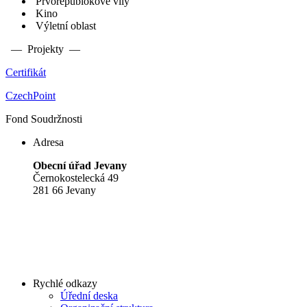
Prvorepublokové vily
Kino
Výletní oblast
— Projekty —
Certifikát
CzechPoint
Fond Soudržnosti
Adresa
Obecní úřad Jevany
Černokostelecká 49
281 66 Jevany
Rychlé odkazy
Úřední deska