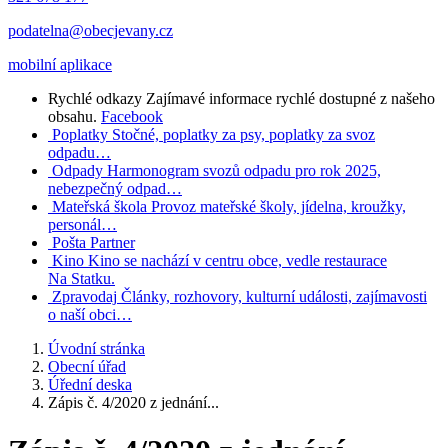
podatelna@obecjevany.cz
mobilní aplikace
Rychlé odkazy
Zajímavé informace rychlé dostupné z našeho
obsahu.
Facebook
Poplatky
Stočné, poplatky za psy, poplatky za svoz
odpadu…
Odpady
Harmonogram svozů odpadu pro rok 2025,
nebezpečný odpad…
Mateřská škola
Provoz mateřské školy, jídelna, kroužky,
personál…
Pošta Partner
Kino
Kino se nachází v centru obce, vedle restaurace
Na Statku.
Zpravodaj
Články, rozhovory, kulturní události, zajímavosti
o naší obci…
Úvodní stránka
Obecní úřad
Úřední deska
Zápis č. 4/2020 z jednání...