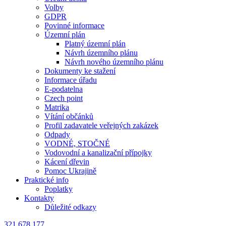
Volby
GDPR
Povinné informace
Územní plán
Platný územní plán
Návrh územního plánu
Návrh nového územního plánu
Dokumenty ke stažení
Informace úřadu
E-podatelna
Czech point
Matrika
Vítání občánků
Profil zadavatele veřejných zakázek
Odpady
VODNÉ, STOČNÉ
Vodovodní a kanalizační přípojky
Kácení dřevin
Pomoc Ukrajině
Praktické info
Poplatky
Kontakty
Důležité odkazy
321 678 177