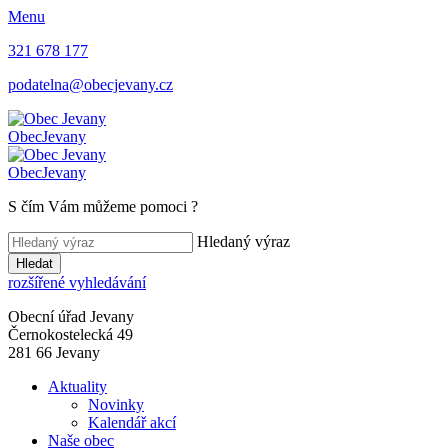
Menu
321 678 177
podatelna@obecjevany.cz
Obec
Jevany
Obec
Jevany
S čím Vám můžeme pomoci
?
Hledaný výraz
Hledat
rozšířené vyhledávání
Obecní úřad Jevany
Černokostelecká 49
281 66 Jevany
Aktuality
Novinky
Kalendář akcí
Naše obec