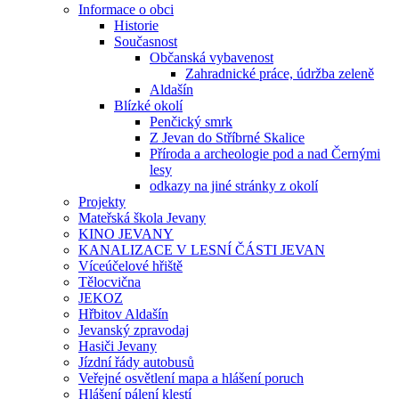
Informace o obci
Historie
Současnost
Občanská vybavenost
Zahradnické práce, údržba zeleně
Aldašín
Blízké okolí
Penčický smrk
Z Jevan do Stříbrné Skalice
Příroda a archeologie pod a nad Černými
lesy
odkazy na jiné stránky z okolí
Projekty
Mateřská škola Jevany
KINO JEVANY
KANALIZACE V LESNÍ ČÁSTI JEVAN
Víceúčelové hřiště
Tělocvična
JEKOZ
Hřbitov Aldašín
Jevanský zpravodaj
Hasiči Jevany
Jízdní řády autobusů
Veřejné osvětlení mapa a hlášení poruch
Hlášení pálení klestí