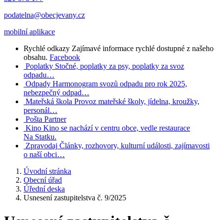
podatelna@obecjevany.cz
mobilní aplikace
Rychlé odkazy
Zajímavé informace rychlé dostupné z našeho
obsahu.
Facebook
Poplatky
Stočné, poplatky za psy, poplatky za svoz
odpadu…
Odpady
Harmonogram svozů odpadu pro rok 2025,
nebezpečný odpad…
Mateřská škola
Provoz mateřské školy, jídelna, kroužky,
personál…
Pošta Partner
Kino
Kino se nachází v centru obce, vedle restaurace
Na Statku.
Zpravodaj
Články, rozhovory, kulturní události, zajímavosti
o naší obci…
Úvodní stránka
Obecní úřad
Úřední deska
Usnesení zastupitelstva č. 9/2025