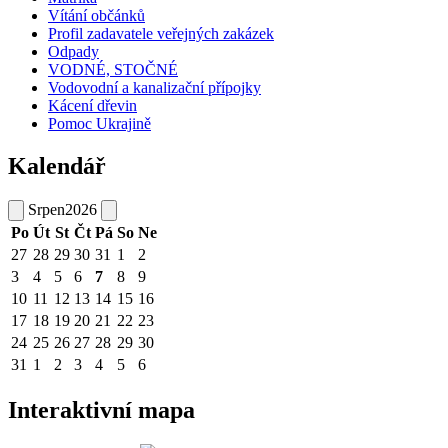
Vítání občánků
Profil zadavatele veřejných zakázek
Odpady
VODNÉ, STOČNÉ
Vodovodní a kanalizační přípojky
Kácení dřevin
Pomoc Ukrajině
Kalendář
Srpen
2026
Po
Út
St
Čt
Pá
So
Ne
27
28
29
30
31
1
2
3
4
5
6
7
8
9
10
11
12
13
14
15
16
17
18
19
20
21
22
23
24
25
26
27
28
29
30
31
1
2
3
4
5
6
Interaktivní mapa