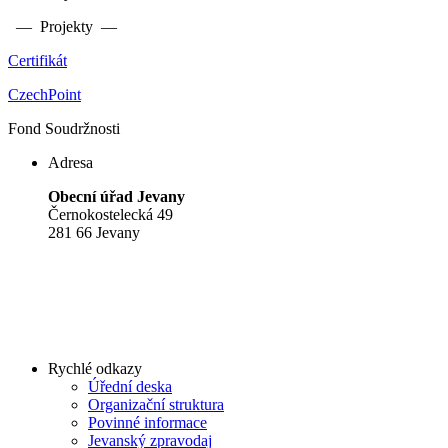
— Projekty —
Certifikát
CzechPoint
Fond Soudržnosti
Adresa
Obecní úřad Jevany
Černokostelecká 49
281 66 Jevany
Rychlé odkazy
Úřední deska
Organizační struktura
Povinné informace
Jevanský zpravodaj