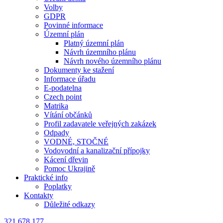
Volby
GDPR
Povinné informace
Územní plán
Platný územní plán
Návrh územního plánu
Návrh nového územního plánu
Dokumenty ke stažení
Informace úřadu
E-podatelna
Czech point
Matrika
Vítání občánků
Profil zadavatele veřejných zakázek
Odpady
VODNÉ, STOČNÉ
Vodovodní a kanalizační přípojky
Kácení dřevin
Pomoc Ukrajině
Praktické info
Poplatky
Kontakty
Důležité odkazy
321 678 177