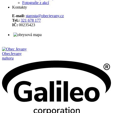
Fotografie z akcí
Kontakty
E-mail:
starosta@obecjevany.cz
Tel.:
321 678 177
IČ:
00235423
Obec
Jevany
nahoru