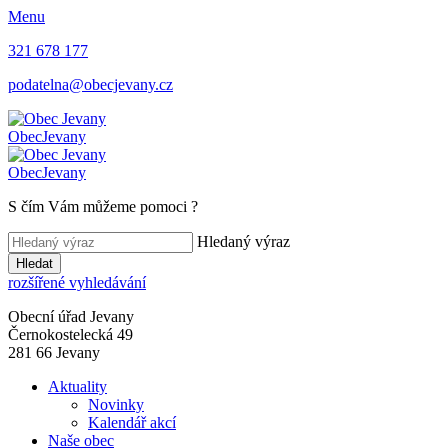
Menu
321 678 177
podatelna@obecjevany.cz
Obec
Jevany
Obec
Jevany
S čím Vám můžeme pomoci
?
Hledaný výraz
Hledat
rozšířené vyhledávání
Obecní úřad Jevany
Černokostelecká 49
281 66 Jevany
Aktuality
Novinky
Kalendář akcí
Naše obec