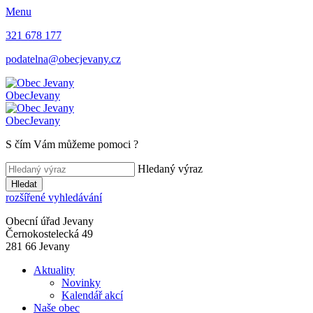
Menu
321 678 177
podatelna@obecjevany.cz
Obec
Jevany
Obec
Jevany
S čím Vám můžeme pomoci
?
Hledaný výraz
Hledat
rozšířené vyhledávání
Obecní úřad Jevany
Černokostelecká 49
281 66 Jevany
Aktuality
Novinky
Kalendář akcí
Naše obec