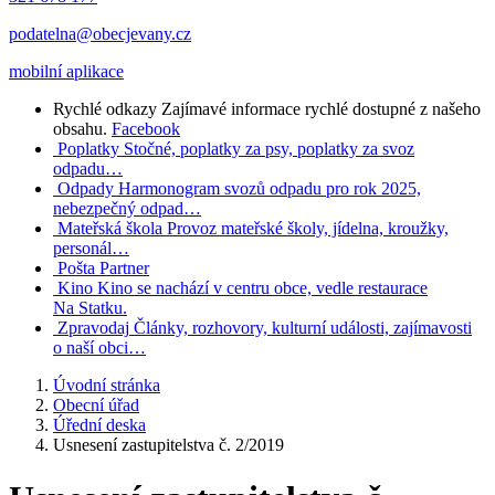
podatelna@obecjevany.cz
mobilní aplikace
Rychlé odkazy
Zajímavé informace rychlé dostupné z našeho
obsahu.
Facebook
Poplatky
Stočné, poplatky za psy, poplatky za svoz
odpadu…
Odpady
Harmonogram svozů odpadu pro rok 2025,
nebezpečný odpad…
Mateřská škola
Provoz mateřské školy, jídelna, kroužky,
personál…
Pošta Partner
Kino
Kino se nachází v centru obce, vedle restaurace
Na Statku.
Zpravodaj
Články, rozhovory, kulturní události, zajímavosti
o naší obci…
Úvodní stránka
Obecní úřad
Úřední deska
Usnesení zastupitelstva č. 2/2019