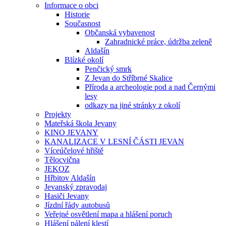
Informace o obci
Historie
Současnost
Občanská vybavenost
Zahradnické práce, údržba zeleně
Aldašín
Blízké okolí
Penčický smrk
Z Jevan do Stříbrné Skalice
Příroda a archeologie pod a nad Černými
lesy
odkazy na jiné stránky z okolí
Projekty
Mateřská škola Jevany
KINO JEVANY
KANALIZACE V LESNÍ ČÁSTI JEVAN
Víceúčelové hřiště
Tělocvična
JEKOZ
Hřbitov Aldašín
Jevanský zpravodaj
Hasiči Jevany
Jízdní řády autobusů
Veřejné osvětlení mapa a hlášení poruch
Hlášení pálení klestí