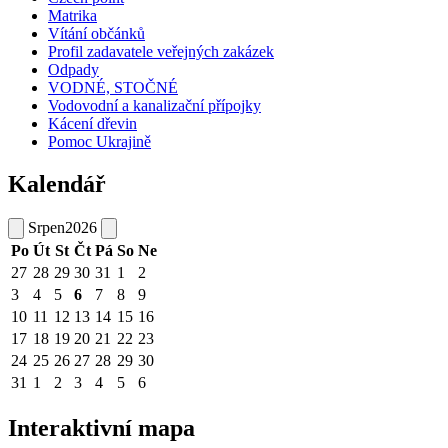
Matrika
Vítání občánků
Profil zadavatele veřejných zakázek
Odpady
VODNÉ, STOČNÉ
Vodovodní a kanalizační přípojky
Kácení dřevin
Pomoc Ukrajině
Kalendář
Srpen
2026
Po
Út
St
Čt
Pá
So
Ne
27
28
29
30
31
1
2
3
4
5
6
7
8
9
10
11
12
13
14
15
16
17
18
19
20
21
22
23
24
25
26
27
28
29
30
31
1
2
3
4
5
6
Interaktivní mapa