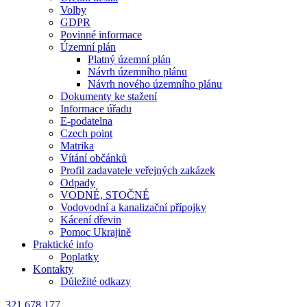
Volby
GDPR
Povinné informace
Územní plán
Platný územní plán
Návrh územního plánu
Návrh nového územního plánu
Dokumenty ke stažení
Informace úřadu
E-podatelna
Czech point
Matrika
Vítání občánků
Profil zadavatele veřejných zakázek
Odpady
VODNÉ, STOČNÉ
Vodovodní a kanalizační přípojky
Kácení dřevin
Pomoc Ukrajině
Praktické info
Poplatky
Kontakty
Důležité odkazy
321 678 177