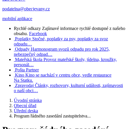
podatelna@obecjevany.cz
mobilní aplikace
Rychlé odkazy
Zajímavé informace rychlé dostupné z našeho
obsahu.
Facebook
Poplatky
Stočné, poplatky za psy, poplatky za svoz
odpadu…
Odpady
Harmonogram svozů odpadu pro rok 2025,
nebezpečný odpad…
Mateřská škola
Provoz mateřské školy, jídelna, kroužky,
personál…
Pošta Partner
Kino
Kino se nachází v centru obce, vedle restaurace
Na Statku.
Zpravodaj
Články, rozhovory, kulturní události, zajímavosti
o naší obci…
Úvodní stránka
Obecní úřad
Úřední deska
Program řádného zasedání zastupitelstva...