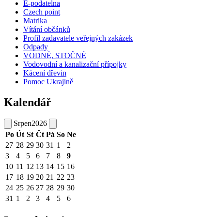
E-podatelna
Czech point
Matrika
Vítání občánků
Profil zadavatele veřejných zakázek
Odpady
VODNÉ, STOČNÉ
Vodovodní a kanalizační přípojky
Kácení dřevin
Pomoc Ukrajině
Kalendář
Srpen
2026
Po
Út
St
Čt
Pá
So
Ne
27
28
29
30
31
1
2
3
4
5
6
7
8
9
10
11
12
13
14
15
16
17
18
19
20
21
22
23
24
25
26
27
28
29
30
31
1
2
3
4
5
6