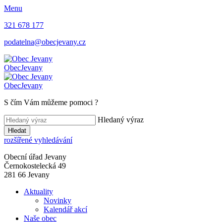
Menu
321 678 177
podatelna@obecjevany.cz
Obec
Jevany
Obec
Jevany
S čím Vám můžeme pomoci
?
Hledaný výraz
Hledat
rozšířené vyhledávání
Obecní úřad Jevany
Černokostelecká 49
281 66 Jevany
Aktuality
Novinky
Kalendář akcí
Naše obec