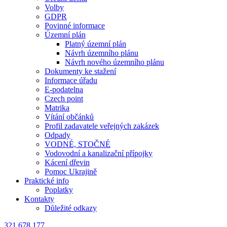
Volby
GDPR
Povinné informace
Územní plán
Platný územní plán
Návrh územního plánu
Návrh nového územního plánu
Dokumenty ke stažení
Informace úřadu
E-podatelna
Czech point
Matrika
Vítání občánků
Profil zadavatele veřejných zakázek
Odpady
VODNÉ, STOČNÉ
Vodovodní a kanalizační přípojky
Kácení dřevin
Pomoc Ukrajině
Praktické info
Poplatky
Kontakty
Důležité odkazy
321 678 177