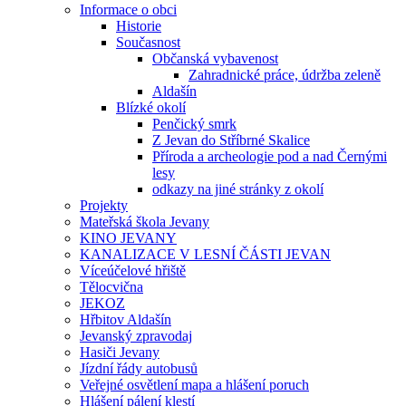
Informace o obci
Historie
Současnost
Občanská vybavenost
Zahradnické práce, údržba zeleně
Aldašín
Blízké okolí
Penčický smrk
Z Jevan do Stříbrné Skalice
Příroda a archeologie pod a nad Černými
lesy
odkazy na jiné stránky z okolí
Projekty
Mateřská škola Jevany
KINO JEVANY
KANALIZACE V LESNÍ ČÁSTI JEVAN
Víceúčelové hřiště
Tělocvična
JEKOZ
Hřbitov Aldašín
Jevanský zpravodaj
Hasiči Jevany
Jízdní řády autobusů
Veřejné osvětlení mapa a hlášení poruch
Hlášení pálení klestí