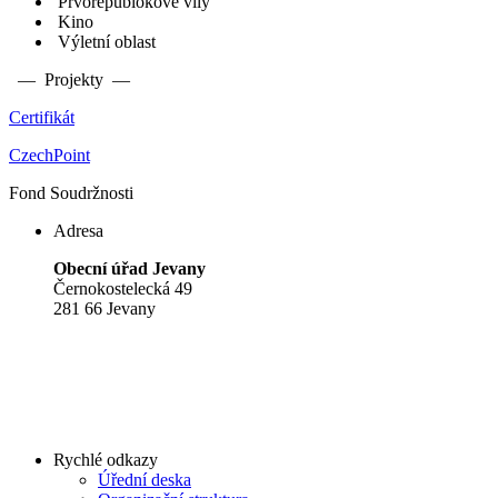
Prvorepublokové vily
Kino
Výletní oblast
— Projekty —
Certifikát
CzechPoint
Fond Soudržnosti
Adresa
Obecní úřad Jevany
Černokostelecká 49
281 66 Jevany
Rychlé odkazy
Úřední deska