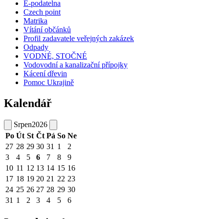
E-podatelna
Czech point
Matrika
Vítání občánků
Profil zadavatele veřejných zakázek
Odpady
VODNÉ, STOČNÉ
Vodovodní a kanalizační přípojky
Kácení dřevin
Pomoc Ukrajině
Kalendář
Srpen
2026
Po
Út
St
Čt
Pá
So
Ne
27
28
29
30
31
1
2
3
4
5
6
7
8
9
10
11
12
13
14
15
16
17
18
19
20
21
22
23
24
25
26
27
28
29
30
31
1
2
3
4
5
6