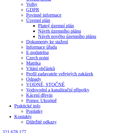
Volby
GDPR
Povinné informace
Územní plán
Platný územní plán
Návrh územního plánu
Návrh nového územního plánu
Dokumenty ke stažení
Informace úřadu
E-podatelna
Czech point
Matrika
Vítání občánků
Profil zadavatele veřejných zakázek
Odpady
VODNÉ, STOČNÉ
Vodovodní a kanalizační přípojky
Kácení dřevin
Pomoc Ukrajině
Praktické info
Poplatky
Kontakty
Důležité odkazy
321 678 177