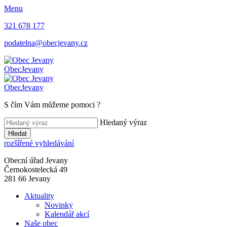
Menu
321 678 177
podatelna@obecjevany.cz
Obec
Jevany
Obec
Jevany
S čím Vám můžeme pomoci
?
Hledaný výraz
Hledat
rozšířené vyhledávání
Obecní úřad Jevany
Černokostelecká 49
281 66 Jevany
Aktuality
Novinky
Kalendář akcí
Naše obec