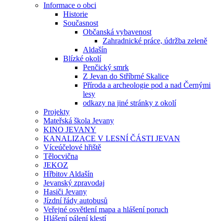
Informace o obci
Historie
Současnost
Občanská vybavenost
Zahradnické práce, údržba zeleně
Aldašín
Blízké okolí
Penčický smrk
Z Jevan do Stříbrné Skalice
Příroda a archeologie pod a nad Černými
lesy
odkazy na jiné stránky z okolí
Projekty
Mateřská škola Jevany
KINO JEVANY
KANALIZACE V LESNÍ ČÁSTI JEVAN
Víceúčelové hřiště
Tělocvična
JEKOZ
Hřbitov Aldašín
Jevanský zpravodaj
Hasiči Jevany
Jízdní řády autobusů
Veřejné osvětlení mapa a hlášení poruch
Hlášení pálení klestí