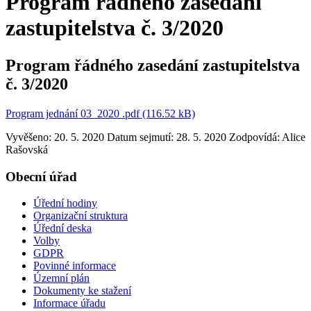
Program řádného zasedání
zastupitelstva č. 3/2020
Program řádného zasedání zastupitelstva
č. 3/2020
Program jednání 03_2020 .pdf (116.52 kB)
Vyvěšeno: 20. 5. 2020
Datum sejmutí: 28. 5. 2020
Zodpovídá:
Alice
Rašovská
Obecní úřad
Úřední hodiny
Organizační struktura
Úřední deska
Volby
GDPR
Povinné informace
Územní plán
Dokumenty ke stažení
Informace úřadu