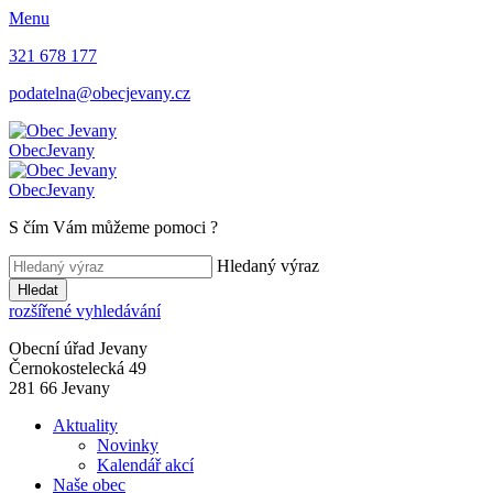
Menu
321 678 177
podatelna@obecjevany.cz
Obec
Jevany
Obec
Jevany
S čím Vám můžeme pomoci
?
Hledaný výraz
Hledat
rozšířené vyhledávání
Obecní úřad Jevany
Černokostelecká 49
281 66 Jevany
Aktuality
Novinky
Kalendář akcí
Naše obec