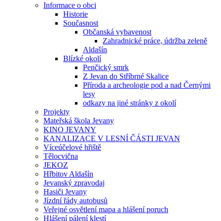
Informace o obci
Historie
Současnost
Občanská vybavenost
Zahradnické práce, údržba zeleně
Aldašín
Blízké okolí
Penčický smrk
Z Jevan do Stříbrné Skalice
Příroda a archeologie pod a nad Černými
lesy
odkazy na jiné stránky z okolí
Projekty
Mateřská škola Jevany
KINO JEVANY
KANALIZACE V LESNÍ ČÁSTI JEVAN
Víceúčelové hřiště
Tělocvična
JEKOZ
Hřbitov Aldašín
Jevanský zpravodaj
Hasiči Jevany
Jízdní řády autobusů
Veřejné osvětlení mapa a hlášení poruch
Hlášení pálení klestí