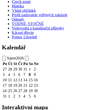
Czech point
Matrika
Vítání občánků
Profil zadavatele veřejných zakázek
Odpady
VODNÉ, STOČNÉ
Vodovodní a kanalizační přípojky
Kácení dřevin
Pomoc Ukrajině
Kalendář
Srpen
2026
Po
Út
St
Čt
Pá
So
Ne
27
28
29
30
31
1
2
3
4
5
6
7
8
9
10
11
12
13
14
15
16
17
18
19
20
21
22
23
24
25
26
27
28
29
30
31
1
2
3
4
5
6
Interaktivní mapa