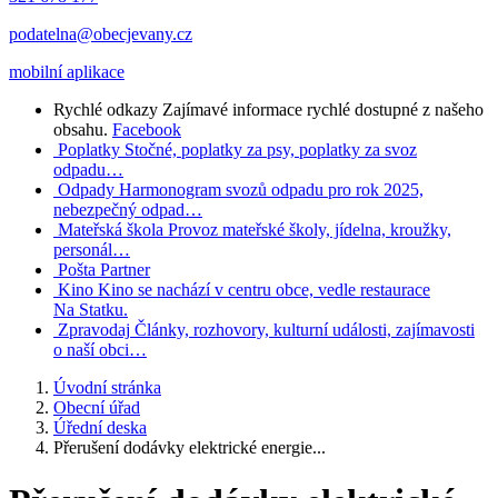
podatelna@obecjevany.cz
mobilní aplikace
Rychlé odkazy
Zajímavé informace rychlé dostupné z našeho
obsahu.
Facebook
Poplatky
Stočné, poplatky za psy, poplatky za svoz
odpadu…
Odpady
Harmonogram svozů odpadu pro rok 2025,
nebezpečný odpad…
Mateřská škola
Provoz mateřské školy, jídelna, kroužky,
personál…
Pošta Partner
Kino
Kino se nachází v centru obce, vedle restaurace
Na Statku.
Zpravodaj
Články, rozhovory, kulturní události, zajímavosti
o naší obci…
Úvodní stránka
Obecní úřad
Úřední deska
Přerušení dodávky elektrické energie...