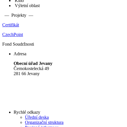
Kino
Výletní oblast
— Projekty —
Certifikát
CzechPoint
Fond Soudržnosti
Adresa
Obecní úřad Jevany
Černokostelecká 49
281 66 Jevany
Rychlé odkazy
Úřední deska
Organizační struktura