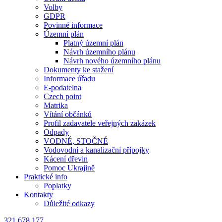
Volby
GDPR
Povinné informace
Územní plán
Platný územní plán
Návrh územního plánu
Návrh nového územního plánu
Dokumenty ke stažení
Informace úřadu
E-podatelna
Czech point
Matrika
Vítání občánků
Profil zadavatele veřejných zakázek
Odpady
VODNÉ, STOČNÉ
Vodovodní a kanalizační přípojky
Kácení dřevin
Pomoc Ukrajině
Praktické info
Poplatky
Kontakty
Důležité odkazy
321 678 177