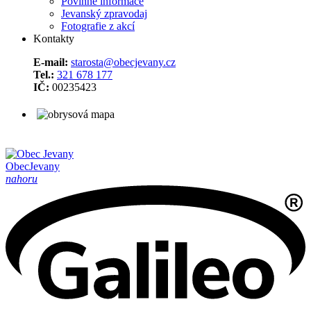
Povinné informace
Jevanský zpravodaj
Fotografie z akcí
Kontakty
E-mail:
starosta@obecjevany.cz
Tel.:
321 678 177
IČ:
00235423
Obec
Jevany
nahoru