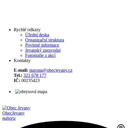
Rychlé odkazy
Úřední deska
Organizační struktura
Povinné informace
Jevanský zpravodaj
Fotografie z akcí
Kontakty
E-mail:
starosta@obecjevany.cz
Tel.:
321 678 177
IČ:
00235423
Obec
Jevany
nahoru