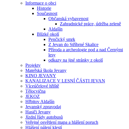
Informace o obci
Historie
Současnost
Občanská vybavenost
Zahradnické práce, údržba zeleně
Aldašín
Blízké okolí
Penčický smrk
Z Jevan do Stříbrné Skalice
Příroda a archeologie pod a nad Černými
lesy
odkazy na jiné stránky z okolí
Projekty
Mateřská škola Jevany
KINO JEVANY
KANALIZACE V LESNÍ ČÁSTI JEVAN
Víceúčelové hřiště
Tělocvična
JEKOZ
Hřbitov Aldašín
Jevanský zpravodaj
Hasiči Jevany
Jízdní řády autobusů
Veřejné osvětlení mapa a hlášení poruch
Hlášení pálení klestí