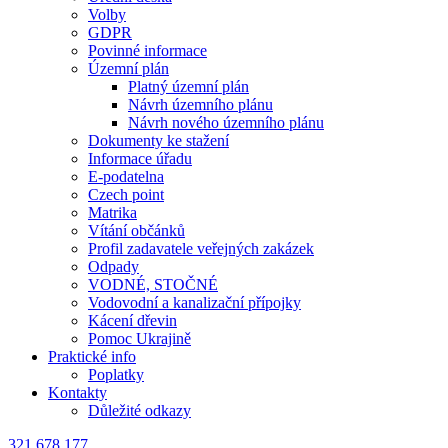
Volby
GDPR
Povinné informace
Územní plán
Platný územní plán
Návrh územního plánu
Návrh nového územního plánu
Dokumenty ke stažení
Informace úřadu
E-podatelna
Czech point
Matrika
Vítání občánků
Profil zadavatele veřejných zakázek
Odpady
VODNÉ, STOČNÉ
Vodovodní a kanalizační přípojky
Kácení dřevin
Pomoc Ukrajině
Praktické info
Poplatky
Kontakty
Důležité odkazy
321 678 177