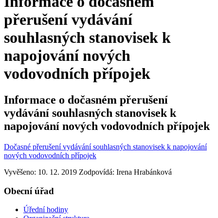
Informace o dočasném
přerušení vydávání
souhlasných stanovisek k
napojování nových
vodovodních přípojek
Informace o dočasném přerušení
vydávání souhlasných stanovisek k
napojování nových vodovodních přípojek
Dočasné přerušení vydávání souhlasných stanovisek k napojování
nových vodovodních přípojek
Vyvěšeno: 10. 12. 2019
Zodpovídá:
Irena Hrabánková
Obecní úřad
Úřední hodiny