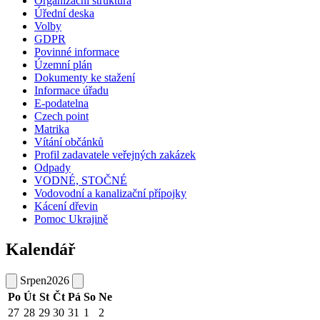
Organizační struktura
Úřední deska
Volby
GDPR
Povinné informace
Územní plán
Dokumenty ke stažení
Informace úřadu
E-podatelna
Czech point
Matrika
Vítání občánků
Profil zadavatele veřejných zakázek
Odpady
VODNÉ, STOČNÉ
Vodovodní a kanalizační přípojky
Kácení dřevin
Pomoc Ukrajině
Kalendář
Srpen
2026
Po
Út
St
Čt
Pá
So
Ne
27
28
29
30
31
1
2