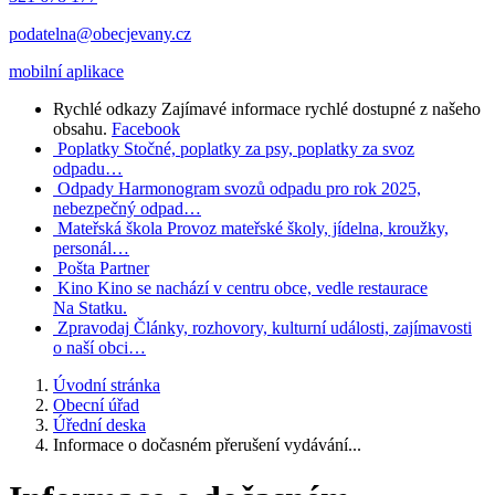
podatelna@obecjevany.cz
mobilní aplikace
Rychlé odkazy
Zajímavé informace rychlé dostupné z našeho
obsahu.
Facebook
Poplatky
Stočné, poplatky za psy, poplatky za svoz
odpadu…
Odpady
Harmonogram svozů odpadu pro rok 2025,
nebezpečný odpad…
Mateřská škola
Provoz mateřské školy, jídelna, kroužky,
personál…
Pošta Partner
Kino
Kino se nachází v centru obce, vedle restaurace
Na Statku.
Zpravodaj
Články, rozhovory, kulturní události, zajímavosti
o naší obci…
Úvodní stránka
Obecní úřad
Úřední deska
Informace o dočasném přerušení vydávání...