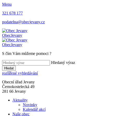
Menu
321 678 177
podatelna@obecjevany.cz
Obec
Jevany
Obec
Jevany
S čím Vám můžeme pomoci
?
Hledaný výraz
Hledat
rozšířené vyhledávání
Obecní úřad Jevany
Černokostelecká 49
281 66 Jevany
Aktuality
Novinky
Kalendář akcí
Naše obec