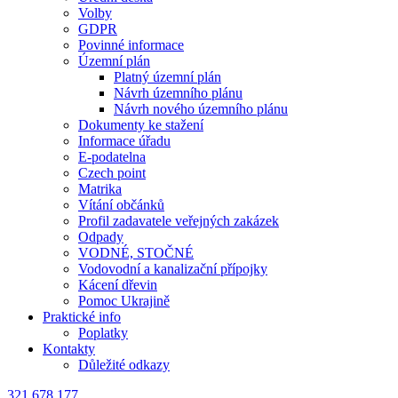
Volby
GDPR
Povinné informace
Územní plán
Platný územní plán
Návrh územního plánu
Návrh nového územního plánu
Dokumenty ke stažení
Informace úřadu
E-podatelna
Czech point
Matrika
Vítání občánků
Profil zadavatele veřejných zakázek
Odpady
VODNÉ, STOČNÉ
Vodovodní a kanalizační přípojky
Kácení dřevin
Pomoc Ukrajině
Praktické info
Poplatky
Kontakty
Důležité odkazy
321 678 177