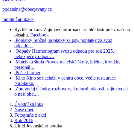
podatelna@obecjevany.cz
mobilní aplikace
Rychlé odkazy
Zajímavé informace rychlé dostupné z našeho
obsahu.
Facebook
Poplatky
Stočné, poplatky za psy, poplatky za svoz
odpadu…
Odpady
Harmonogram svozů odpadu pro rok 2025,
nebezpečný odpad…
Mateřská škola
Provoz mateřské školy, jídelna, kroužky,
personál…
Pošta Partner
Kino
Kino se nachází v centru obce, vedle restaurace
Na Statku.
Zpravodaj
Články, rozhovory, kulturní události, zajímavosti
o naší obci…
Úvodní stránka
Naše obec
Fotografie z akcí
Rok 2016
Úklid Jevanského potoka