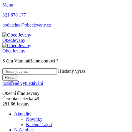
Menu
321 678 177
podatelna@obecjevany.cz
Obec
Jevany
Obec
Jevany
S čím Vám můžeme pomoci
?
Hledaný výraz
Hledat
rozšířené vyhledávání
Obecní úřad Jevany
Černokostelecká 49
281 66 Jevany
Aktuality
Novinky
Kalendář akcí
Naše obec