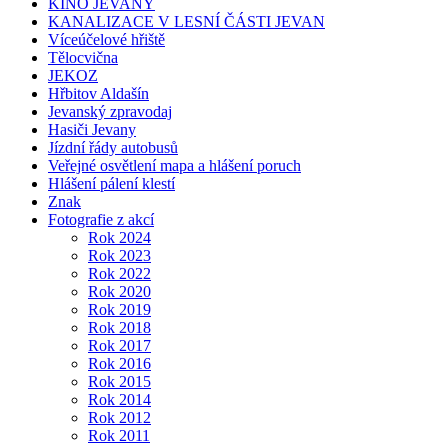
KINO JEVANY
KANALIZACE V LESNÍ ČÁSTI JEVAN
Víceúčelové hřiště
Tělocvična
JEKOZ
Hřbitov Aldašín
Jevanský zpravodaj
Hasiči Jevany
Jízdní řády autobusů
Veřejné osvětlení mapa a hlášení poruch
Hlášení pálení klestí
Znak
Fotografie z akcí
Rok 2024
Rok 2023
Rok 2022
Rok 2020
Rok 2019
Rok 2018
Rok 2017
Rok 2016
Rok 2015
Rok 2014
Rok 2012
Rok 2011