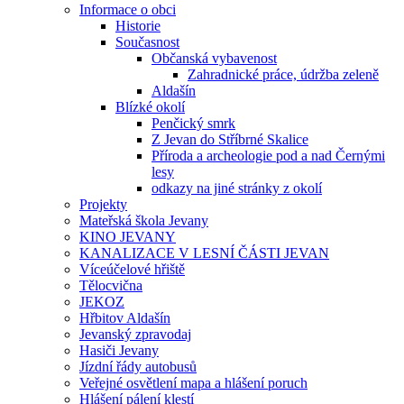
Informace o obci
Historie
Současnost
Občanská vybavenost
Zahradnické práce, údržba zeleně
Aldašín
Blízké okolí
Penčický smrk
Z Jevan do Stříbrné Skalice
Příroda a archeologie pod a nad Černými
lesy
odkazy na jiné stránky z okolí
Projekty
Mateřská škola Jevany
KINO JEVANY
KANALIZACE V LESNÍ ČÁSTI JEVAN
Víceúčelové hřiště
Tělocvična
JEKOZ
Hřbitov Aldašín
Jevanský zpravodaj
Hasiči Jevany
Jízdní řády autobusů
Veřejné osvětlení mapa a hlášení poruch
Hlášení pálení klestí