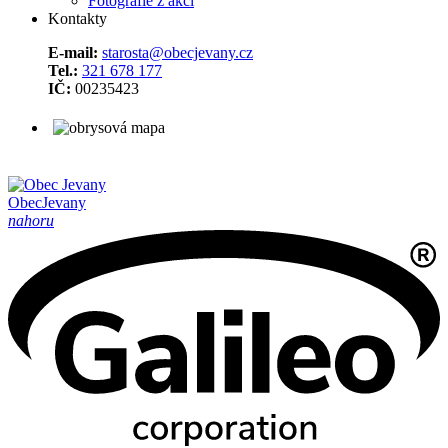
Fotografie z akcí
Kontakty
E-mail:
starosta@obecjevany.cz
Tel.:
321 678 177
IČ:
00235423
Obec
Jevany
nahoru