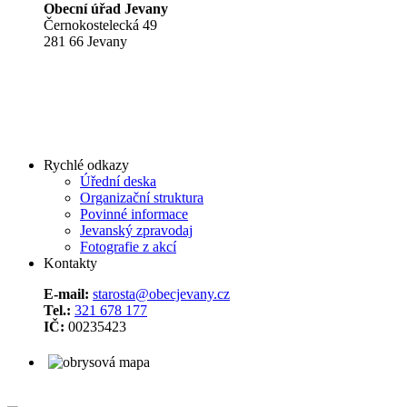
Obecní úřad Jevany
Černokostelecká 49
281 66 Jevany
Rychlé odkazy
Úřední deska
Organizační struktura
Povinné informace
Jevanský zpravodaj
Fotografie z akcí
Kontakty
E-mail:
starosta@obecjevany.cz
Tel.:
321 678 177
IČ:
00235423