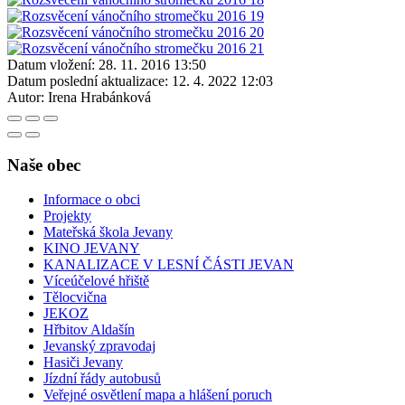
Datum vložení:
28. 11. 2016 13:50
Datum poslední aktualizace:
12. 4. 2022 12:03
Autor:
Irena Hrabánková
Naše obec
Informace o obci
Projekty
Mateřská škola Jevany
KINO JEVANY
KANALIZACE V LESNÍ ČÁSTI JEVAN
Víceúčelové hřiště
Tělocvična
JEKOZ
Hřbitov Aldašín
Jevanský zpravodaj
Hasiči Jevany
Jízdní řády autobusů
Veřejné osvětlení mapa a hlášení poruch