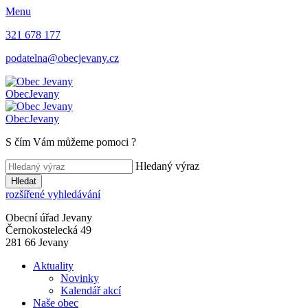
Menu
321 678 177
podatelna@obecjevany.cz
Obec
Jevany
Obec
Jevany
S čím Vám můžeme pomoci
?
Hledaný výraz
Hledat
rozšířené vyhledávání
Obecní úřad Jevany
Černokostelecká 49
281 66 Jevany
Aktuality
Novinky
Kalendář akcí
Naše obec