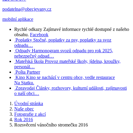
podatelna@obecjevany.cz
mobilní aplikace
Rychlé odkazy
Zajímavé informace rychlé dostupné z našeho
obsahu.
Facebook
Poplatky
Stočné, poplatky za psy, poplatky za svoz
odpadu…
Odpady
Harmonogram svozů odpadu pro rok 2025,
nebezpečný odpad…
Mateřská škola
Provoz mateřské školy, jídelna, kroužky,
personál…
Pošta Partner
Kino
Kino se nachází v centru obce, vedle restaurace
Na Statku.
Zpravodaj
Články, rozhovory, kulturní události, zajímavosti
o naší obci…
Úvodní stránka
Naše obec
Fotografie z akcí
Rok 2016
Rozsvěcení vánočního stromečku 2016