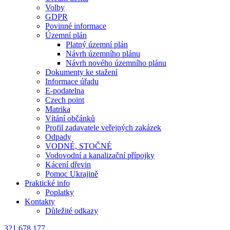
Volby
GDPR
Povinné informace
Územní plán
Platný územní plán
Návrh územního plánu
Návrh nového územního plánu
Dokumenty ke stažení
Informace úřadu
E-podatelna
Czech point
Matrika
Vítání občánků
Profil zadavatele veřejných zakázek
Odpady
VODNÉ, STOČNÉ
Vodovodní a kanalizační přípojky
Kácení dřevin
Pomoc Ukrajině
Praktické info
Poplatky
Kontakty
Důležité odkazy
321 678 177