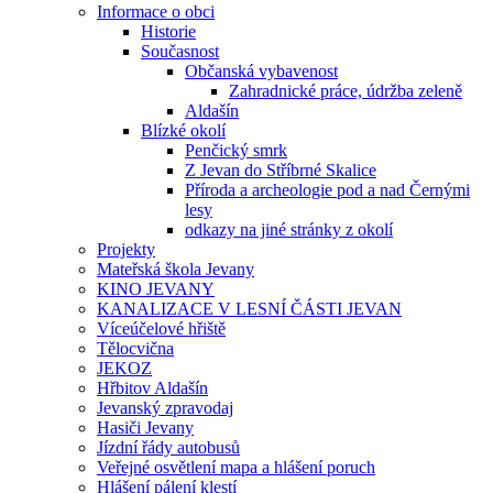
Informace o obci
Historie
Současnost
Občanská vybavenost
Zahradnické práce, údržba zeleně
Aldašín
Blízké okolí
Penčický smrk
Z Jevan do Stříbrné Skalice
Příroda a archeologie pod a nad Černými
lesy
odkazy na jiné stránky z okolí
Projekty
Mateřská škola Jevany
KINO JEVANY
KANALIZACE V LESNÍ ČÁSTI JEVAN
Víceúčelové hřiště
Tělocvična
JEKOZ
Hřbitov Aldašín
Jevanský zpravodaj
Hasiči Jevany
Jízdní řády autobusů
Veřejné osvětlení mapa a hlášení poruch
Hlášení pálení klestí