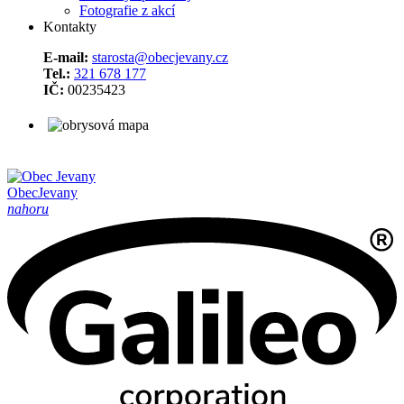
Fotografie z akcí
Kontakty
E-mail:
starosta@obecjevany.cz
Tel.:
321 678 177
IČ:
00235423
Obec
Jevany
nahoru