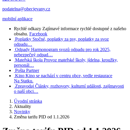
podatelna@obecjevany.cz
mobilní aplikace
Rychlé odkazy
Zajímavé informace rychlé dostupné z našeho
obsahu.
Facebook
Poplatky
Stočné, poplatky za psy, poplatky za svoz
odpadu…
Odpady
Harmonogram svozů odpadu pro rok 2025,
nebezpečný odpad…
Mateřská škola
Provoz mateřské školy, jídelna, kroužky,
personál…
Pošta Partner
Kino
Kino se nachází v centru obce, vedle restaurace
Na Statku.
Zpravodaj
Články, rozhovory, kulturní události, zajímavosti
o naší obci…
Úvodní stránka
Aktuality
Novinky
Změna tarifu PID od 1.1.2026