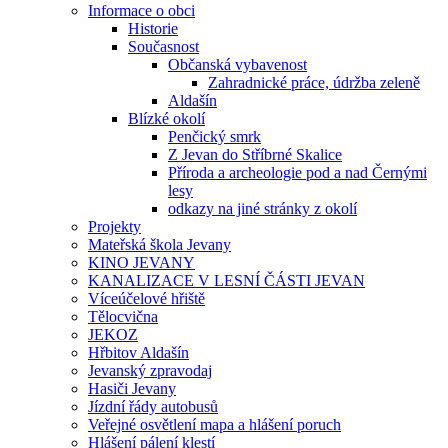
Informace o obci
Historie
Současnost
Občanská vybavenost
Zahradnické práce, údržba zeleně
Aldašín
Blízké okolí
Penčický smrk
Z Jevan do Stříbrné Skalice
Příroda a archeologie pod a nad Černými
lesy
odkazy na jiné stránky z okolí
Projekty
Mateřská škola Jevany
KINO JEVANY
KANALIZACE V LESNÍ ČÁSTI JEVAN
Víceúčelové hřiště
Tělocvična
JEKOZ
Hřbitov Aldašín
Jevanský zpravodaj
Hasiči Jevany
Jízdní řády autobusů
Veřejné osvětlení mapa a hlášení poruch
Hlášení pálení klestí