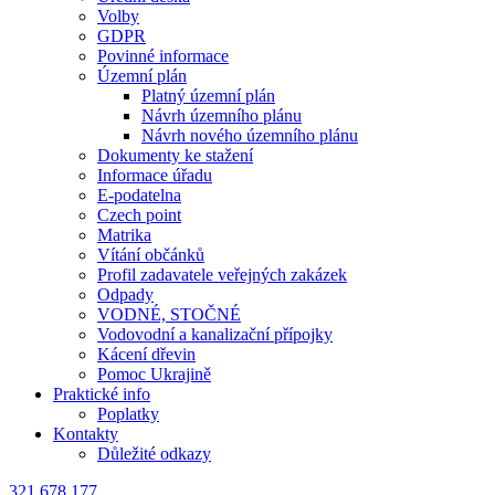
Volby
GDPR
Povinné informace
Územní plán
Platný územní plán
Návrh územního plánu
Návrh nového územního plánu
Dokumenty ke stažení
Informace úřadu
E-podatelna
Czech point
Matrika
Vítání občánků
Profil zadavatele veřejných zakázek
Odpady
VODNÉ, STOČNÉ
Vodovodní a kanalizační přípojky
Kácení dřevin
Pomoc Ukrajině
Praktické info
Poplatky
Kontakty
Důležité odkazy
321 678 177