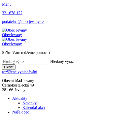
Menu
321 678 177
podatelna@obecjevany.cz
Obec
Jevany
Obec
Jevany
S čím Vám můžeme pomoci
?
Hledaný výraz
Hledat
rozšířené vyhledávání
Obecní úřad Jevany
Černokostelecká 49
281 66 Jevany
Aktuality
Novinky
Kalendář akcí
Naše obec