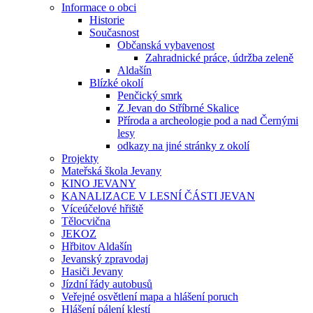
Informace o obci
Historie
Současnost
Občanská vybavenost
Zahradnické práce, údržba zeleně
Aldašín
Blízké okolí
Penčický smrk
Z Jevan do Stříbrné Skalice
Příroda a archeologie pod a nad Černými
lesy
odkazy na jiné stránky z okolí
Projekty
Mateřská škola Jevany
KINO JEVANY
KANALIZACE V LESNÍ ČÁSTI JEVAN
Víceúčelové hřiště
Tělocvična
JEKOZ
Hřbitov Aldašín
Jevanský zpravodaj
Hasiči Jevany
Jízdní řády autobusů
Veřejné osvětlení mapa a hlášení poruch
Hlášení pálení klestí