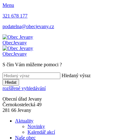
Menu
321 678 177
podatelna@obecjevany.cz
Obec
Jevany
Obec
Jevany
S čím Vám můžeme pomoci
?
Hledaný výraz
Hledat
rozšířené vyhledávání
Obecní úřad Jevany
Černokostelecká 49
281 66 Jevany
Aktuality
Novinky
Kalendář akcí
Naše obec