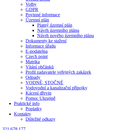
Volby
GDPR
Povinné informace
Územní plán
Platný územní plán
Návrh územního plánu
Návrh nového územního plánu
Dokumenty ke stažení
Informace úřadu
E-podatelna
Czech point
Matrika
Vítání občánků
Profil zadavatele veřejných zakázek
Odpady
VODNÉ, STOČNÉ
Vodovodní a kanalizační přípojky
Kácení dřevin
Pomoc Ukrajině
Praktické info
Poplatky
Kontakty
Důležité odkazy
321 678 177