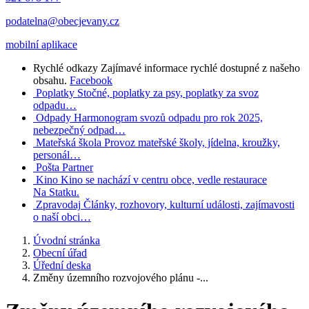
podatelna@obecjevany.cz
mobilní aplikace
Rychlé odkazy
Zajímavé informace rychlé dostupné z našeho
obsahu.
Facebook
Poplatky
Stočné, poplatky za psy, poplatky za svoz
odpadu…
Odpady
Harmonogram svozů odpadu pro rok 2025,
nebezpečný odpad…
Mateřská škola
Provoz mateřské školy, jídelna, kroužky,
personál…
Pošta Partner
Kino
Kino se nachází v centru obce, vedle restaurace
Na Statku.
Zpravodaj
Články, rozhovory, kulturní události, zajímavosti
o naší obci…
Úvodní stránka
Obecní úřad
Úřední deska
Změny územního rozvojového plánu -...