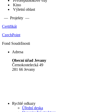
Prvorepublokové vily
Kino
Výletní oblast
— Projekty —
Certifikát
CzechPoint
Fond Soudržnosti
Adresa
Obecní úřad Jevany
Černokostelecká 49
281 66 Jevany
Rychlé odkazy
Úřední deska