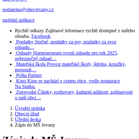
podatelna@obecjevany.cz
mobilní aplikace
Rychlé odkazy
Zajímavé informace rychlé dostupné z našeho
obsahu.
Facebook
Poplatky
Stočné, poplatky za psy, poplatky za svoz
odpadu…
Odpady
Harmonogram svozů odpadu pro rok 2025,
nebezpečný odpad…
Mateřská škola
Provoz mateřské školy, jídelna, kroužky,
personál…
Pošta Partner
Kino
Kino se nachází v centru obce, vedle restaurace
Na Statku.
Zpravodaj
Články, rozhovory, kulturní události, zajímavosti
o naší obci…
Úvodní stránka
Obecní úřad
Úřední deska
Zápis do MŠ Jevany