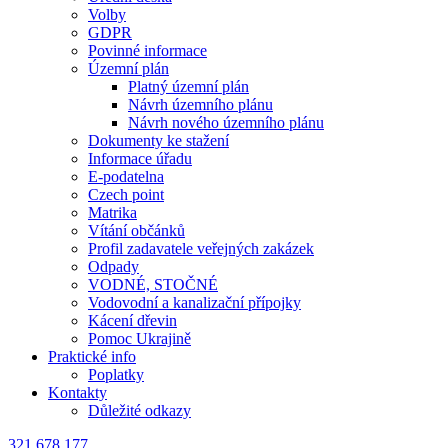
Volby
GDPR
Povinné informace
Územní plán
Platný územní plán
Návrh územního plánu
Návrh nového územního plánu
Dokumenty ke stažení
Informace úřadu
E-podatelna
Czech point
Matrika
Vítání občánků
Profil zadavatele veřejných zakázek
Odpady
VODNÉ, STOČNÉ
Vodovodní a kanalizační přípojky
Kácení dřevin
Pomoc Ukrajině
Praktické info
Poplatky
Kontakty
Důležité odkazy
321 678 177