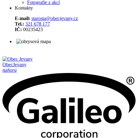
Fotografie z akcí
Kontakty
E-mail:
starosta@obecjevany.cz
Tel.:
321 678 177
IČ:
00235423
Obec
Jevany
nahoru