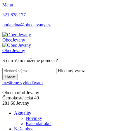
Menu
321 678 177
podatelna@obecjevany.cz
Obec
Jevany
Obec
Jevany
S čím Vám můžeme pomoci
?
Hledaný výraz
Hledat
rozšířené vyhledávání
Obecní úřad Jevany
Černokostelecká 49
281 66 Jevany
Aktuality
Novinky
Kalendář akcí
Naše obec