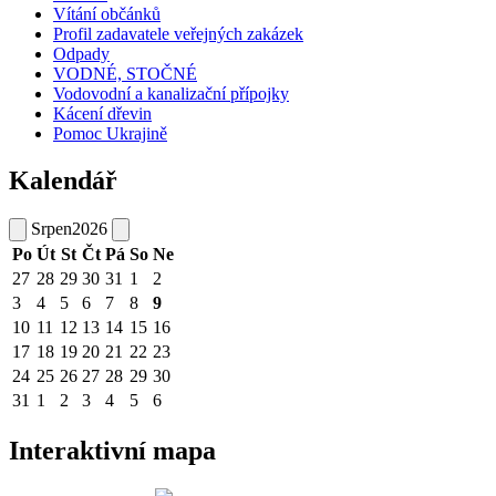
Vítání občánků
Profil zadavatele veřejných zakázek
Odpady
VODNÉ, STOČNÉ
Vodovodní a kanalizační přípojky
Kácení dřevin
Pomoc Ukrajině
Kalendář
Srpen
2026
Po
Út
St
Čt
Pá
So
Ne
27
28
29
30
31
1
2
3
4
5
6
7
8
9
10
11
12
13
14
15
16
17
18
19
20
21
22
23
24
25
26
27
28
29
30
31
1
2
3
4
5
6
Interaktivní mapa