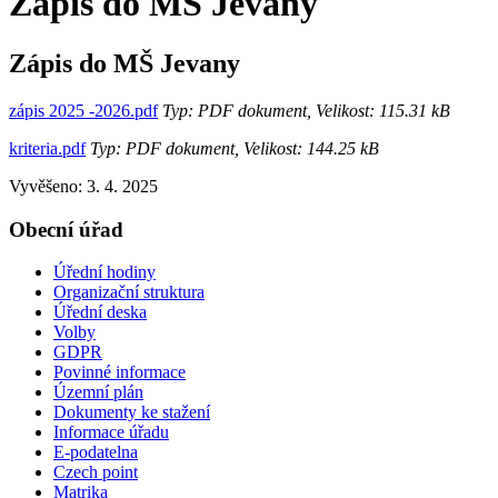
Zápis do MŠ Jevany
Zápis do MŠ Jevany
zápis 2025 -2026.pdf
Typ: PDF dokument, Velikost: 115.31 kB
kriteria.pdf
Typ: PDF dokument, Velikost: 144.25 kB
Vyvěšeno: 3. 4. 2025
Obecní úřad
Úřední hodiny
Organizační struktura
Úřední deska
Volby
GDPR
Povinné informace
Územní plán
Dokumenty ke stažení
Informace úřadu
E-podatelna
Czech point
Matrika