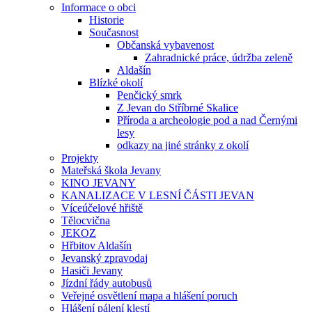
Informace o obci
Historie
Současnost
Občanská vybavenost
Zahradnické práce, údržba zeleně
Aldašín
Blízké okolí
Penčický smrk
Z Jevan do Stříbrné Skalice
Příroda a archeologie pod a nad Černými
lesy
odkazy na jiné stránky z okolí
Projekty
Mateřská škola Jevany
KINO JEVANY
KANALIZACE V LESNÍ ČÁSTI JEVAN
Víceúčelové hřiště
Tělocvična
JEKOZ
Hřbitov Aldašín
Jevanský zpravodaj
Hasiči Jevany
Jízdní řády autobusů
Veřejné osvětlení mapa a hlášení poruch
Hlášení pálení klestí