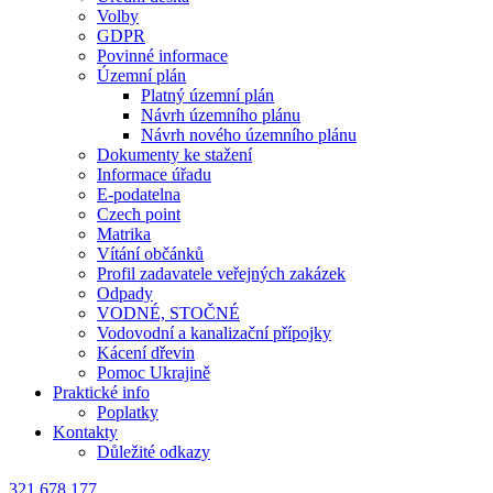
Volby
GDPR
Povinné informace
Územní plán
Platný územní plán
Návrh územního plánu
Návrh nového územního plánu
Dokumenty ke stažení
Informace úřadu
E-podatelna
Czech point
Matrika
Vítání občánků
Profil zadavatele veřejných zakázek
Odpady
VODNÉ, STOČNÉ
Vodovodní a kanalizační přípojky
Kácení dřevin
Pomoc Ukrajině
Praktické info
Poplatky
Kontakty
Důležité odkazy
321 678 177