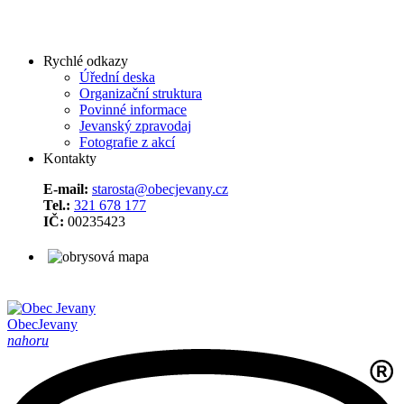
Rychlé odkazy
Úřední deska
Organizační struktura
Povinné informace
Jevanský zpravodaj
Fotografie z akcí
Kontakty
E-mail:
starosta@obecjevany.cz
Tel.:
321 678 177
IČ:
00235423
Obec
Jevany
nahoru