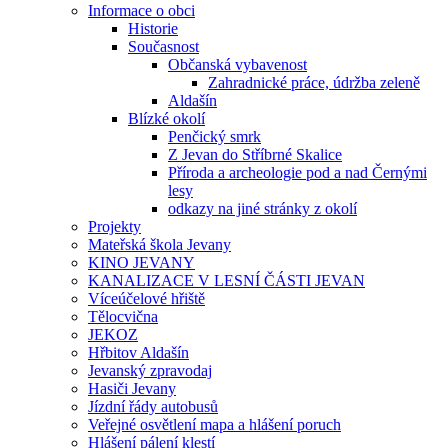
Informace o obci
Historie
Současnost
Občanská vybavenost
Zahradnické práce, údržba zeleně
Aldašín
Blízké okolí
Penčický smrk
Z Jevan do Stříbrné Skalice
Příroda a archeologie pod a nad Černými
lesy
odkazy na jiné stránky z okolí
Projekty
Mateřská škola Jevany
KINO JEVANY
KANALIZACE V LESNÍ ČÁSTI JEVAN
Víceúčelové hřiště
Tělocvična
JEKOZ
Hřbitov Aldašín
Jevanský zpravodaj
Hasiči Jevany
Jízdní řády autobusů
Veřejné osvětlení mapa a hlášení poruch
Hlášení pálení klestí