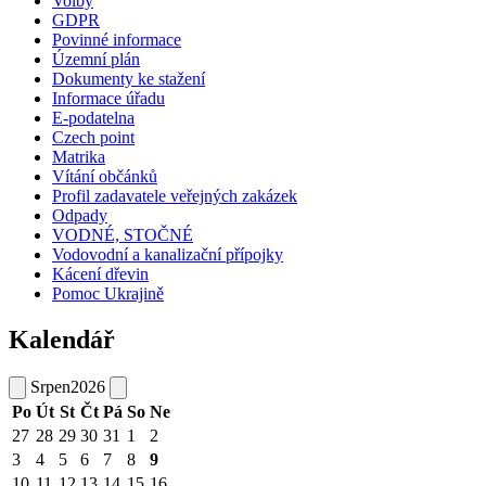
Volby
GDPR
Povinné informace
Územní plán
Dokumenty ke stažení
Informace úřadu
E-podatelna
Czech point
Matrika
Vítání občánků
Profil zadavatele veřejných zakázek
Odpady
VODNÉ, STOČNÉ
Vodovodní a kanalizační přípojky
Kácení dřevin
Pomoc Ukrajině
Kalendář
Srpen
2026
Po
Út
St
Čt
Pá
So
Ne
27
28
29
30
31
1
2
3
4
5
6
7
8
9
10
11
12
13
14
15
16