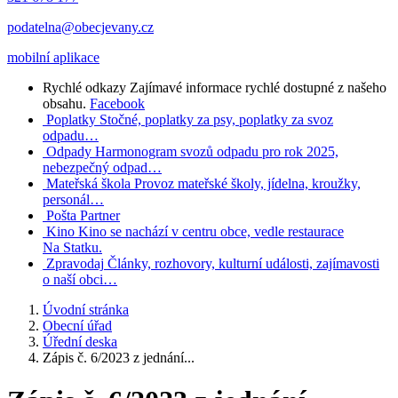
podatelna@obecjevany.cz
mobilní aplikace
Rychlé odkazy
Zajímavé informace rychlé dostupné z našeho
obsahu.
Facebook
Poplatky
Stočné, poplatky za psy, poplatky za svoz
odpadu…
Odpady
Harmonogram svozů odpadu pro rok 2025,
nebezpečný odpad…
Mateřská škola
Provoz mateřské školy, jídelna, kroužky,
personál…
Pošta Partner
Kino
Kino se nachází v centru obce, vedle restaurace
Na Statku.
Zpravodaj
Články, rozhovory, kulturní události, zajímavosti
o naší obci…
Úvodní stránka
Obecní úřad
Úřední deska
Zápis č. 6/2023 z jednání...