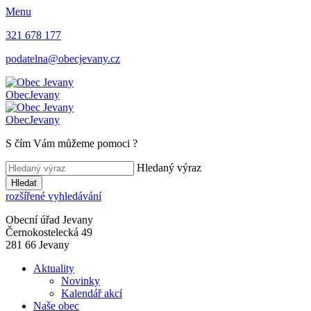
Menu
321 678 177
podatelna@obecjevany.cz
Obec
Jevany
Obec
Jevany
S čím Vám můžeme pomoci
?
Hledaný výraz
Hledat
rozšířené vyhledávání
Obecní úřad Jevany
Černokostelecká 49
281 66 Jevany
Aktuality
Novinky
Kalendář akcí
Naše obec