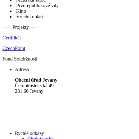
Prvorepublokové vily
Kino
Výletní oblast
— Projekty —
Certifikát
CzechPoint
Fond Soudržnosti
Adresa
Obecní úřad Jevany
Černokostelecká 49
281 66 Jevany
Rychlé odkazy
Úřední deska