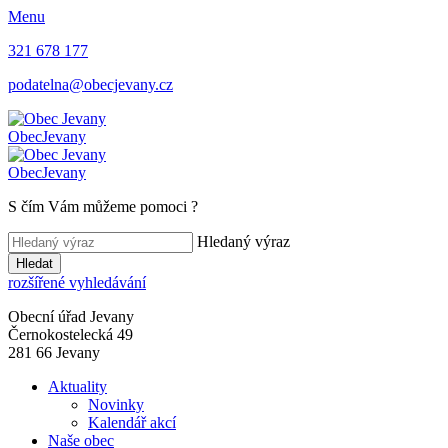
Menu
321 678 177
podatelna@obecjevany.cz
Obec
Jevany
Obec
Jevany
S čím Vám můžeme pomoci
?
Hledaný výraz
Hledat
rozšířené vyhledávání
Obecní úřad Jevany
Černokostelecká 49
281 66 Jevany
Aktuality
Novinky
Kalendář akcí
Naše obec