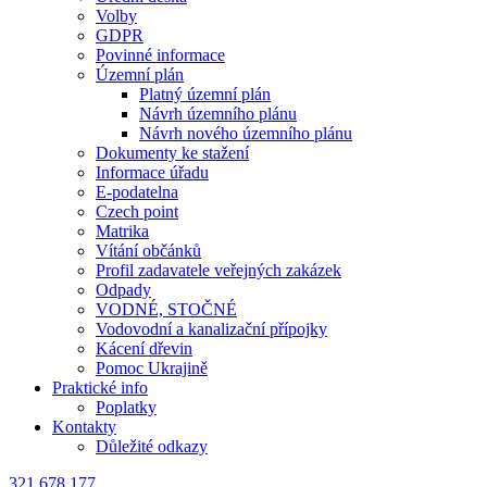
Volby
GDPR
Povinné informace
Územní plán
Platný územní plán
Návrh územního plánu
Návrh nového územního plánu
Dokumenty ke stažení
Informace úřadu
E-podatelna
Czech point
Matrika
Vítání občánků
Profil zadavatele veřejných zakázek
Odpady
VODNÉ, STOČNÉ
Vodovodní a kanalizační přípojky
Kácení dřevin
Pomoc Ukrajině
Praktické info
Poplatky
Kontakty
Důležité odkazy
321 678 177