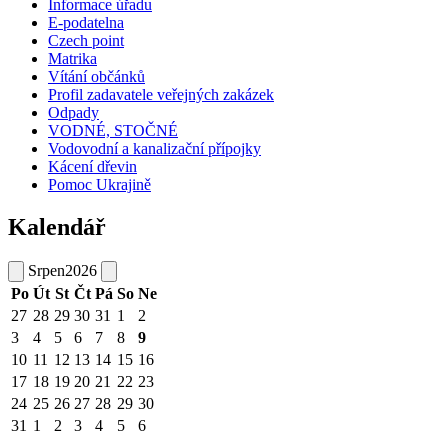
Informace úřadu
E-podatelna
Czech point
Matrika
Vítání občánků
Profil zadavatele veřejných zakázek
Odpady
VODNÉ, STOČNÉ
Vodovodní a kanalizační přípojky
Kácení dřevin
Pomoc Ukrajině
Kalendář
Srpen
2026
Po
Út
St
Čt
Pá
So
Ne
27
28
29
30
31
1
2
3
4
5
6
7
8
9
10
11
12
13
14
15
16
17
18
19
20
21
22
23
24
25
26
27
28
29
30
31
1
2
3
4
5
6