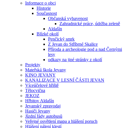
Informace o obci
Historie
Současnost
Občanská vybavenost
Zahradnické práce, údržba zeleně
Aldašín
Blízké okolí
Penčický smrk
Z Jevan do Stříbrné Skalice
Příroda a archeologie pod a nad Černými
lesy
odkazy na jiné stránky z okolí
Projekty
Mateřská škola Jevany
KINO JEVANY
KANALIZACE V LESNÍ ČÁSTI JEVAN
Víceúčelové hřiště
Tělocvična
JEKOZ
Hřbitov Aldašín
Jevanský zpravodaj
Hasiči Jevany
Jízdní řády autobusů
Veřejné osvětlení mapa a hlášení poruch
Hlášení pálení klestí