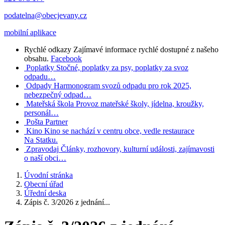
podatelna@obecjevany.cz
mobilní aplikace
Rychlé odkazy
Zajímavé informace rychlé dostupné z našeho
obsahu.
Facebook
Poplatky
Stočné, poplatky za psy, poplatky za svoz
odpadu…
Odpady
Harmonogram svozů odpadu pro rok 2025,
nebezpečný odpad…
Mateřská škola
Provoz mateřské školy, jídelna, kroužky,
personál…
Pošta Partner
Kino
Kino se nachází v centru obce, vedle restaurace
Na Statku.
Zpravodaj
Články, rozhovory, kulturní události, zajímavosti
o naší obci…
Úvodní stránka
Obecní úřad
Úřední deska
Zápis č. 3/2026 z jednání...