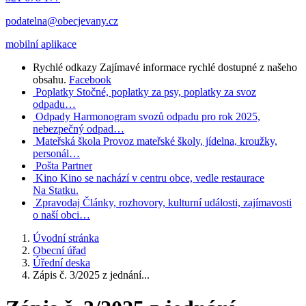
podatelna@obecjevany.cz
mobilní aplikace
Rychlé odkazy
Zajímavé informace rychlé dostupné z našeho
obsahu.
Facebook
Poplatky
Stočné, poplatky za psy, poplatky za svoz
odpadu…
Odpady
Harmonogram svozů odpadu pro rok 2025,
nebezpečný odpad…
Mateřská škola
Provoz mateřské školy, jídelna, kroužky,
personál…
Pošta Partner
Kino
Kino se nachází v centru obce, vedle restaurace
Na Statku.
Zpravodaj
Články, rozhovory, kulturní události, zajímavosti
o naší obci…
Úvodní stránka
Obecní úřad
Úřední deska
Zápis č. 3/2025 z jednání...