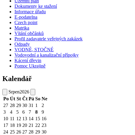
Územní plán
Dokumenty ke stažení
Informace úřadu
E-podatelna
Czech point
Matrika
Vítání občánků
Profil zadavatele veřejných zakázek
Odpady
VODNÉ, STOČNÉ
Vodovodní a kanalizační přípojky
Kácení dřevin
Pomoc Ukrajině
Kalendář
Srpen
2026
Po
Út
St
Čt
Pá
So
Ne
27
28
29
30
31
1
2
3
4
5
6
7
8
9
10
11
12
13
14
15
16
17
18
19
20
21
22
23
24
25
26
27
28
29
30