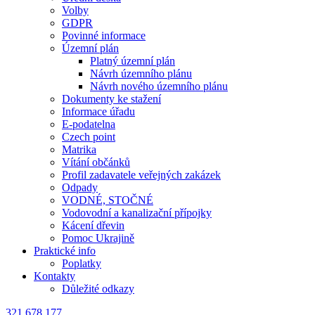
Volby
GDPR
Povinné informace
Územní plán
Platný územní plán
Návrh územního plánu
Návrh nového územního plánu
Dokumenty ke stažení
Informace úřadu
E-podatelna
Czech point
Matrika
Vítání občánků
Profil zadavatele veřejných zakázek
Odpady
VODNÉ, STOČNÉ
Vodovodní a kanalizační přípojky
Kácení dřevin
Pomoc Ukrajině
Praktické info
Poplatky
Kontakty
Důležité odkazy
321 678 177