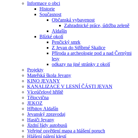
Informace o obci
Historie
Současnost
Občanská vybavenost
Zahradnické práce, údržba zeleně
Aldašín
Blízké okolí
Penčický smrk
Z Jevan do Stříbrné Skalice
Příroda a archeologie pod a nad Černými
lesy
odkazy na jiné stránky z okolí
Projekty
Mateřská škola Jevany
KINO JEVANY
KANALIZACE V LESNÍ ČÁSTI JEVAN
Víceúčelové hřiště
Tělocvična
JEKOZ
Hřbitov Aldašín
Jevanský zpravodaj
Hasiči Jevany
Jízdní řády autobusů
Veřejné osvětlení mapa a hlášení poruch
Hlášení pálení klestí