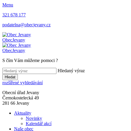
Menu
321 678 177
podatelna@obecjevany.cz
Obec
Jevany
Obec
Jevany
S čím Vám můžeme pomoci
?
Hledaný výraz
Hledat
rozšířené vyhledávání
Obecní úřad Jevany
Černokostelecká 49
281 66 Jevany
Aktuality
Novinky
Kalendář akcí
Naše obec