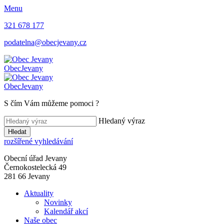
Menu
321 678 177
podatelna@obecjevany.cz
Obec
Jevany
Obec
Jevany
S čím Vám můžeme pomoci
?
Hledaný výraz
Hledat
rozšířené vyhledávání
Obecní úřad Jevany
Černokostelecká 49
281 66 Jevany
Aktuality
Novinky
Kalendář akcí
Naše obec