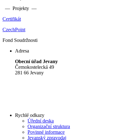
— Projekty —
Certifikát
CzechPoint
Fond Soudržnosti
Adresa
Obecní úřad Jevany
Černokostelecká 49
281 66 Jevany
Rychlé odkazy
Úřední deska
Organizační struktura
Povinné informace
Jevanský zpravodaj