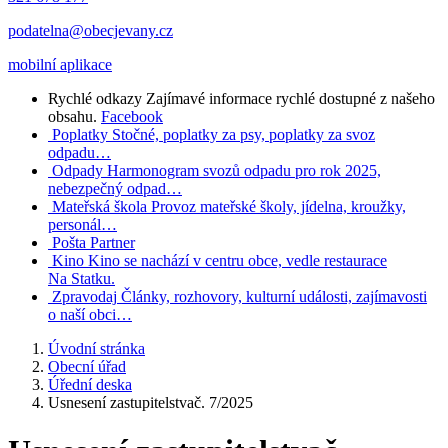
podatelna@obecjevany.cz
mobilní aplikace
Rychlé odkazy
Zajímavé informace rychlé dostupné z našeho
obsahu.
Facebook
Poplatky
Stočné, poplatky za psy, poplatky za svoz
odpadu…
Odpady
Harmonogram svozů odpadu pro rok 2025,
nebezpečný odpad…
Mateřská škola
Provoz mateřské školy, jídelna, kroužky,
personál…
Pošta Partner
Kino
Kino se nachází v centru obce, vedle restaurace
Na Statku.
Zpravodaj
Články, rozhovory, kulturní události, zajímavosti
o naší obci…
Úvodní stránka
Obecní úřad
Úřední deska
Usnesení zastupitelstvač. 7/2025