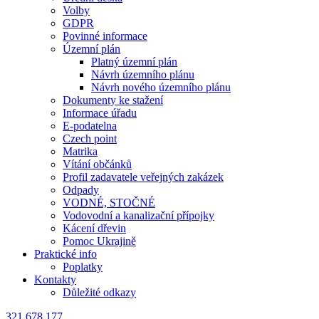
Volby
GDPR
Povinné informace
Územní plán
Platný územní plán
Návrh územního plánu
Návrh nového územního plánu
Dokumenty ke stažení
Informace úřadu
E-podatelna
Czech point
Matrika
Vítání občánků
Profil zadavatele veřejných zakázek
Odpady
VODNÉ, STOČNÉ
Vodovodní a kanalizační přípojky
Kácení dřevin
Pomoc Ukrajině
Praktické info
Poplatky
Kontakty
Důležité odkazy
321 678 177