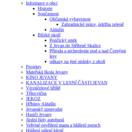
Informace o obci
Historie
Současnost
Občanská vybavenost
Zahradnické práce, údržba zeleně
Aldašín
Blízké okolí
Penčický smrk
Z Jevan do Stříbrné Skalice
Příroda a archeologie pod a nad Černými
lesy
odkazy na jiné stránky z okolí
Projekty
Mateřská škola Jevany
KINO JEVANY
KANALIZACE V LESNÍ ČÁSTI JEVAN
Víceúčelové hřiště
Tělocvična
JEKOZ
Hřbitov Aldašín
Jevanský zpravodaj
Hasiči Jevany
Jízdní řády autobusů
Veřejné osvětlení mapa a hlášení poruch
Hlášení pálení klestí