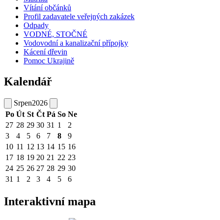
Vítání občánků
Profil zadavatele veřejných zakázek
Odpady
VODNÉ, STOČNÉ
Vodovodní a kanalizační přípojky
Kácení dřevin
Pomoc Ukrajině
Kalendář
Srpen
2026
Po
Út
St
Čt
Pá
So
Ne
27
28
29
30
31
1
2
3
4
5
6
7
8
9
10
11
12
13
14
15
16
17
18
19
20
21
22
23
24
25
26
27
28
29
30
31
1
2
3
4
5
6
Interaktivní mapa