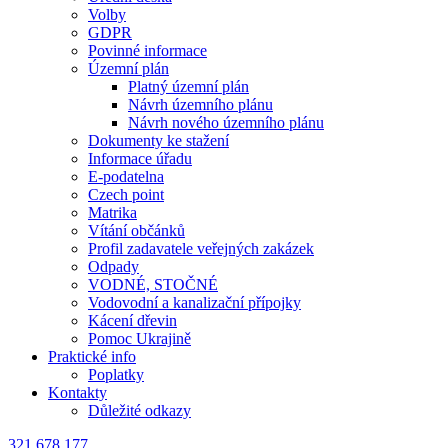
Volby
GDPR
Povinné informace
Územní plán
Platný územní plán
Návrh územního plánu
Návrh nového územního plánu
Dokumenty ke stažení
Informace úřadu
E-podatelna
Czech point
Matrika
Vítání občánků
Profil zadavatele veřejných zakázek
Odpady
VODNÉ, STOČNÉ
Vodovodní a kanalizační přípojky
Kácení dřevin
Pomoc Ukrajině
Praktické info
Poplatky
Kontakty
Důležité odkazy
321 678 177