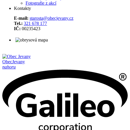
Fotografie z akcí
Kontakty
E-mail:
starosta@obecjevany.cz
Tel.:
321 678 177
IČ:
00235423
Obec
Jevany
nahoru