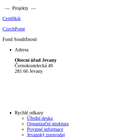
— Projekty —
Certifikát
CzechPoint
Fond Soudržnosti
Adresa
Obecní úřad Jevany
Černokostelecká 49
281 66 Jevany
Rychlé odkazy
Úřední deska
Organizační struktura
Povinné informace
Jevanský zpravodaj