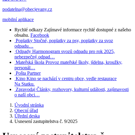
podatelna@obecjevany.cz
mobilní aplikace
Rychlé odkazy
Zajímavé informace rychlé dostupné z našeho
obsahu.
Facebook
Poplatky
Stočné, poplatky za psy, poplatky za svoz
odpadu…
Odpady
Harmonogram svozů odpadu pro rok 2025,
nebezpečný odpad…
Mateřská škola
Provoz mateřské školy, jídelna, kroužky,
personál…
Pošta Partner
Kino
Kino se nachází v centru obce, vedle restaurace
Na Statku.
Zpravodaj
Články, rozhovory, kulturní události, zajímavosti
o naší obci…
Úvodní stránka
Obecní úřad
Úřední deska
Usnesení zastupitelstva č. 9/2025