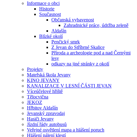
Informace o obci
Historie
Současnost
Občanská vybavenost
Zahradnické práce, údržba zeleně
Aldašín
Blízké okolí
Penčický smrk
Z Jevan do Stříbrné Skalice
Příroda a archeologie pod a nad Černými
lesy
odkazy na jiné stránky z okolí
Projekty
Mateřská škola Jevany
KINO JEVANY
KANALIZACE V LESNÍ ČÁSTI JEVAN
Víceúčelové hřiště
Tělocvična
JEKOZ
Hřbitov Aldašín
Jevanský zpravodaj
Hasiči Jevany
Jízdní řády autobusů
Veřejné osvětlení mapa a hlášení poruch
Hlášení pálení klestí