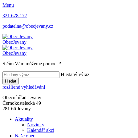
Menu
321 678 177
podatelna@obecjevany.cz
Obec
Jevany
Obec
Jevany
S čím Vám můžeme pomoci
?
Hledaný výraz
Hledat
rozšířené vyhledávání
Obecní úřad Jevany
Černokostelecká 49
281 66 Jevany
Aktuality
Novinky
Kalendář akcí
Naše obec