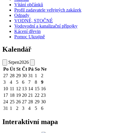
Vítání občánků
Profil zadavatele veřejných zakázek
Odpady
VODNÉ, STOČNÉ
Vodovodní a kanalizační přípojky
Kácení dřevin
Pomoc Ukrajině
Kalendář
Srpen
2026
Po
Út
St
Čt
Pá
So
Ne
27
28
29
30
31
1
2
3
4
5
6
7
8
9
10
11
12
13
14
15
16
17
18
19
20
21
22
23
24
25
26
27
28
29
30
31
1
2
3
4
5
6
Interaktivní mapa