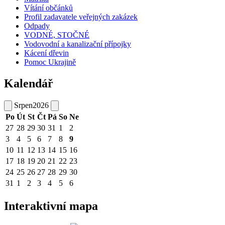
Vítání občánků
Profil zadavatele veřejných zakázek
Odpady
VODNÉ, STOČNÉ
Vodovodní a kanalizační přípojky
Kácení dřevin
Pomoc Ukrajině
Kalendář
Srpen
2026
Po
Út
St
Čt
Pá
So
Ne
27
28
29
30
31
1
2
3
4
5
6
7
8
9
10
11
12
13
14
15
16
17
18
19
20
21
22
23
24
25
26
27
28
29
30
31
1
2
3
4
5
6
Interaktivní mapa