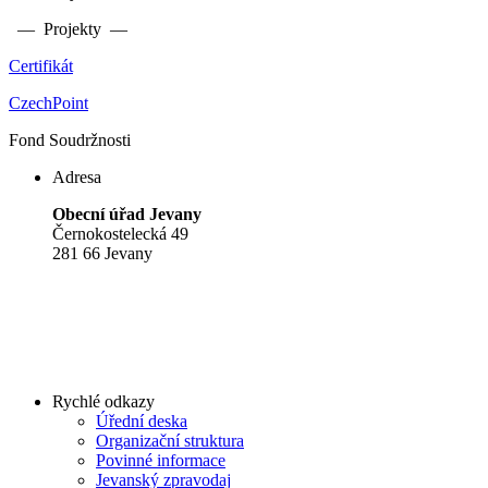
— Projekty —
Certifikát
CzechPoint
Fond Soudržnosti
Adresa
Obecní úřad Jevany
Černokostelecká 49
281 66 Jevany
Rychlé odkazy
Úřední deska
Organizační struktura
Povinné informace
Jevanský zpravodaj