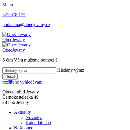
Menu
321 678 177
podatelna@obecjevany.cz
Obec
Jevany
Obec
Jevany
S čím Vám můžeme pomoci
?
Hledaný výraz
Hledat
rozšířené vyhledávání
Obecní úřad Jevany
Černokostelecká 49
281 66 Jevany
Aktuality
Novinky
Kalendář akcí
Naše obec