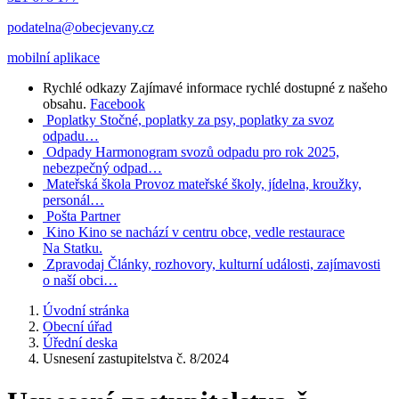
podatelna@obecjevany.cz
mobilní aplikace
Rychlé odkazy
Zajímavé informace rychlé dostupné z našeho
obsahu.
Facebook
Poplatky
Stočné, poplatky za psy, poplatky za svoz
odpadu…
Odpady
Harmonogram svozů odpadu pro rok 2025,
nebezpečný odpad…
Mateřská škola
Provoz mateřské školy, jídelna, kroužky,
personál…
Pošta Partner
Kino
Kino se nachází v centru obce, vedle restaurace
Na Statku.
Zpravodaj
Články, rozhovory, kulturní události, zajímavosti
o naší obci…
Úvodní stránka
Obecní úřad
Úřední deska
Usnesení zastupitelstva č. 8/2024