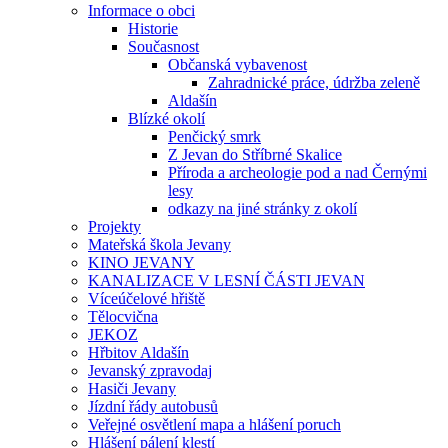
Informace o obci
Historie
Současnost
Občanská vybavenost
Zahradnické práce, údržba zeleně
Aldašín
Blízké okolí
Penčický smrk
Z Jevan do Stříbrné Skalice
Příroda a archeologie pod a nad Černými
lesy
odkazy na jiné stránky z okolí
Projekty
Mateřská škola Jevany
KINO JEVANY
KANALIZACE V LESNÍ ČÁSTI JEVAN
Víceúčelové hřiště
Tělocvična
JEKOZ
Hřbitov Aldašín
Jevanský zpravodaj
Hasiči Jevany
Jízdní řády autobusů
Veřejné osvětlení mapa a hlášení poruch
Hlášení pálení klestí