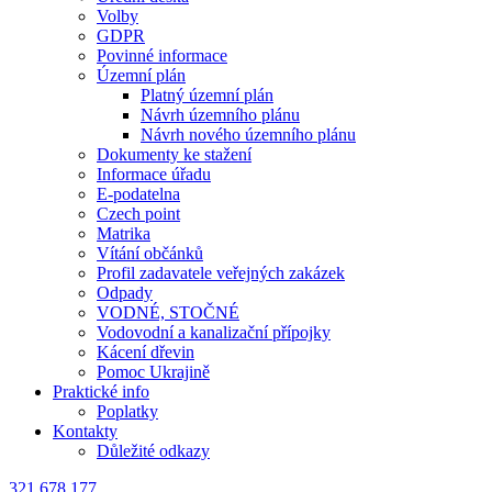
Volby
GDPR
Povinné informace
Územní plán
Platný územní plán
Návrh územního plánu
Návrh nového územního plánu
Dokumenty ke stažení
Informace úřadu
E-podatelna
Czech point
Matrika
Vítání občánků
Profil zadavatele veřejných zakázek
Odpady
VODNÉ, STOČNÉ
Vodovodní a kanalizační přípojky
Kácení dřevin
Pomoc Ukrajině
Praktické info
Poplatky
Kontakty
Důležité odkazy
321 678 177