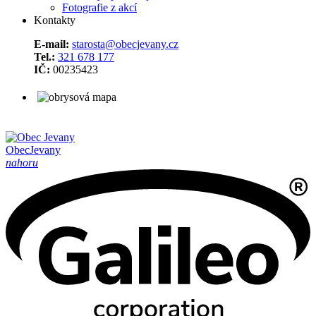
Fotografie z akcí
Kontakty
E-mail:
starosta@obecjevany.cz
Tel.:
321 678 177
IČ:
00235423
Obec
Jevany
nahoru