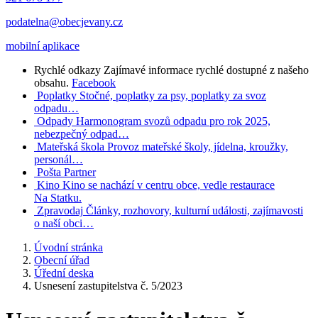
podatelna@obecjevany.cz
mobilní aplikace
Rychlé odkazy
Zajímavé informace rychlé dostupné z našeho
obsahu.
Facebook
Poplatky
Stočné, poplatky za psy, poplatky za svoz
odpadu…
Odpady
Harmonogram svozů odpadu pro rok 2025,
nebezpečný odpad…
Mateřská škola
Provoz mateřské školy, jídelna, kroužky,
personál…
Pošta Partner
Kino
Kino se nachází v centru obce, vedle restaurace
Na Statku.
Zpravodaj
Články, rozhovory, kulturní události, zajímavosti
o naší obci…
Úvodní stránka
Obecní úřad
Úřední deska
Usnesení zastupitelstva č. 5/2023