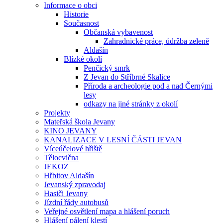
Informace o obci
Historie
Současnost
Občanská vybavenost
Zahradnické práce, údržba zeleně
Aldašín
Blízké okolí
Penčický smrk
Z Jevan do Stříbrné Skalice
Příroda a archeologie pod a nad Černými
lesy
odkazy na jiné stránky z okolí
Projekty
Mateřská škola Jevany
KINO JEVANY
KANALIZACE V LESNÍ ČÁSTI JEVAN
Víceúčelové hřiště
Tělocvična
JEKOZ
Hřbitov Aldašín
Jevanský zpravodaj
Hasiči Jevany
Jízdní řády autobusů
Veřejné osvětlení mapa a hlášení poruch
Hlášení pálení klestí