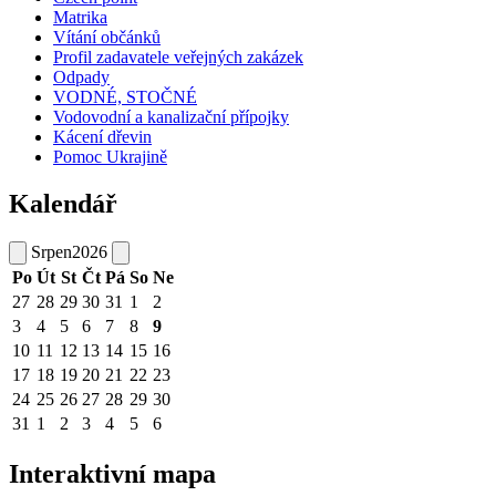
Matrika
Vítání občánků
Profil zadavatele veřejných zakázek
Odpady
VODNÉ, STOČNÉ
Vodovodní a kanalizační přípojky
Kácení dřevin
Pomoc Ukrajině
Kalendář
Srpen
2026
Po
Út
St
Čt
Pá
So
Ne
27
28
29
30
31
1
2
3
4
5
6
7
8
9
10
11
12
13
14
15
16
17
18
19
20
21
22
23
24
25
26
27
28
29
30
31
1
2
3
4
5
6
Interaktivní mapa