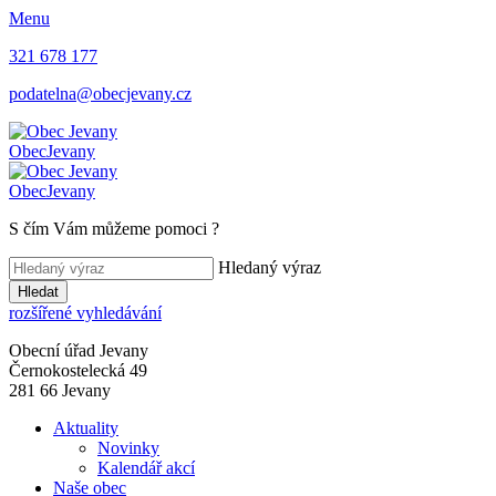
Menu
321 678 177
podatelna@obecjevany.cz
Obec
Jevany
Obec
Jevany
S čím Vám můžeme pomoci
?
Hledaný výraz
Hledat
rozšířené vyhledávání
Obecní úřad Jevany
Černokostelecká 49
281 66 Jevany
Aktuality
Novinky
Kalendář akcí
Naše obec