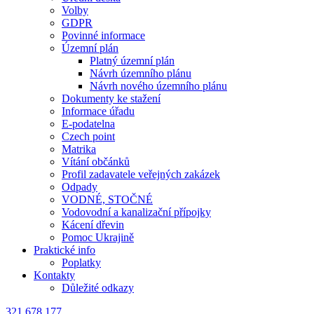
Volby
GDPR
Povinné informace
Územní plán
Platný územní plán
Návrh územního plánu
Návrh nového územního plánu
Dokumenty ke stažení
Informace úřadu
E-podatelna
Czech point
Matrika
Vítání občánků
Profil zadavatele veřejných zakázek
Odpady
VODNÉ, STOČNÉ
Vodovodní a kanalizační přípojky
Kácení dřevin
Pomoc Ukrajině
Praktické info
Poplatky
Kontakty
Důležité odkazy
321 678 177