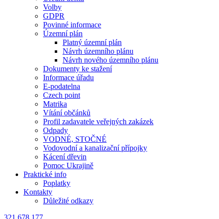
Volby
GDPR
Povinné informace
Územní plán
Platný územní plán
Návrh územního plánu
Návrh nového územního plánu
Dokumenty ke stažení
Informace úřadu
E-podatelna
Czech point
Matrika
Vítání občánků
Profil zadavatele veřejných zakázek
Odpady
VODNÉ, STOČNÉ
Vodovodní a kanalizační přípojky
Kácení dřevin
Pomoc Ukrajině
Praktické info
Poplatky
Kontakty
Důležité odkazy
321 678 177