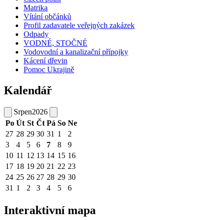
Matrika
Vítání občánků
Profil zadavatele veřejných zakázek
Odpady
VODNÉ, STOČNÉ
Vodovodní a kanalizační přípojky
Kácení dřevin
Pomoc Ukrajině
Kalendář
Srpen
2026
Po
Út
St
Čt
Pá
So
Ne
27
28
29
30
31
1
2
3
4
5
6
7
8
9
10
11
12
13
14
15
16
17
18
19
20
21
22
23
24
25
26
27
28
29
30
31
1
2
3
4
5
6
Interaktivní mapa