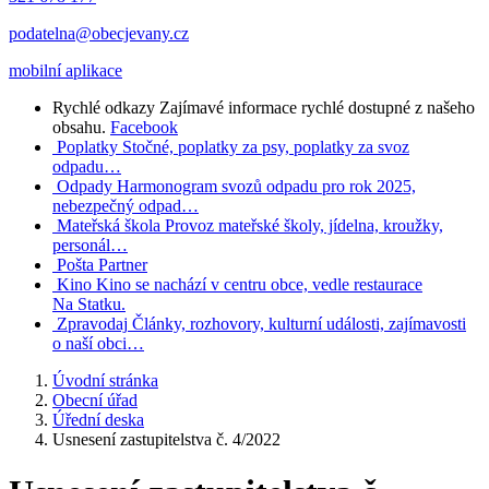
podatelna@obecjevany.cz
mobilní aplikace
Rychlé odkazy
Zajímavé informace rychlé dostupné z našeho
obsahu.
Facebook
Poplatky
Stočné, poplatky za psy, poplatky za svoz
odpadu…
Odpady
Harmonogram svozů odpadu pro rok 2025,
nebezpečný odpad…
Mateřská škola
Provoz mateřské školy, jídelna, kroužky,
personál…
Pošta Partner
Kino
Kino se nachází v centru obce, vedle restaurace
Na Statku.
Zpravodaj
Články, rozhovory, kulturní události, zajímavosti
o naší obci…
Úvodní stránka
Obecní úřad
Úřední deska
Usnesení zastupitelstva č. 4/2022