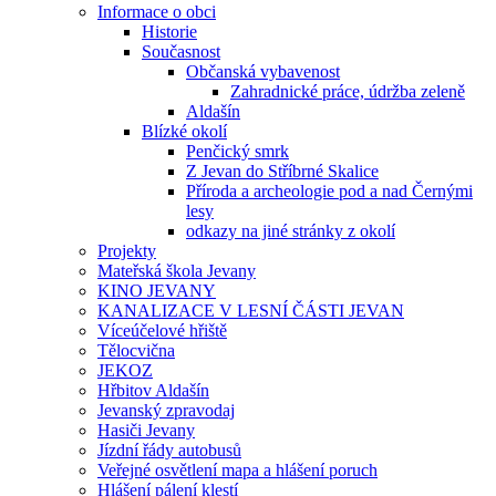
Informace o obci
Historie
Současnost
Občanská vybavenost
Zahradnické práce, údržba zeleně
Aldašín
Blízké okolí
Penčický smrk
Z Jevan do Stříbrné Skalice
Příroda a archeologie pod a nad Černými
lesy
odkazy na jiné stránky z okolí
Projekty
Mateřská škola Jevany
KINO JEVANY
KANALIZACE V LESNÍ ČÁSTI JEVAN
Víceúčelové hřiště
Tělocvična
JEKOZ
Hřbitov Aldašín
Jevanský zpravodaj
Hasiči Jevany
Jízdní řády autobusů
Veřejné osvětlení mapa a hlášení poruch
Hlášení pálení klestí