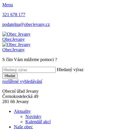
Menu
321 678 177
podatelna@obecjevany.cz
Obec
Jevany
Obec
Jevany
S čím Vám můžeme pomoci
?
Hledaný výraz
Hledat
rozšířené vyhledávání
Obecní úřad Jevany
Černokostelecká 49
281 66 Jevany
Aktuality
Novinky
Kalendář akcí
Naše obec