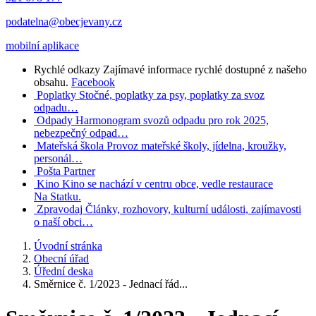
podatelna@obecjevany.cz
mobilní aplikace
Rychlé odkazy
Zajímavé informace rychlé dostupné z našeho
obsahu.
Facebook
Poplatky
Stočné, poplatky za psy, poplatky za svoz
odpadu…
Odpady
Harmonogram svozů odpadu pro rok 2025,
nebezpečný odpad…
Mateřská škola
Provoz mateřské školy, jídelna, kroužky,
personál…
Pošta Partner
Kino
Kino se nachází v centru obce, vedle restaurace
Na Statku.
Zpravodaj
Články, rozhovory, kulturní události, zajímavosti
o naší obci…
Úvodní stránka
Obecní úřad
Úřední deska
Směrnice č. 1/2023 - Jednací řád...