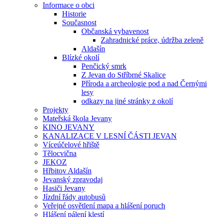
Informace o obci
Historie
Současnost
Občanská vybavenost
Zahradnické práce, údržba zeleně
Aldašín
Blízké okolí
Penčický smrk
Z Jevan do Stříbrné Skalice
Příroda a archeologie pod a nad Černými
lesy
odkazy na jiné stránky z okolí
Projekty
Mateřská škola Jevany
KINO JEVANY
KANALIZACE V LESNÍ ČÁSTI JEVAN
Víceúčelové hřiště
Tělocvična
JEKOZ
Hřbitov Aldašín
Jevanský zpravodaj
Hasiči Jevany
Jízdní řády autobusů
Veřejné osvětlení mapa a hlášení poruch
Hlášení pálení klestí