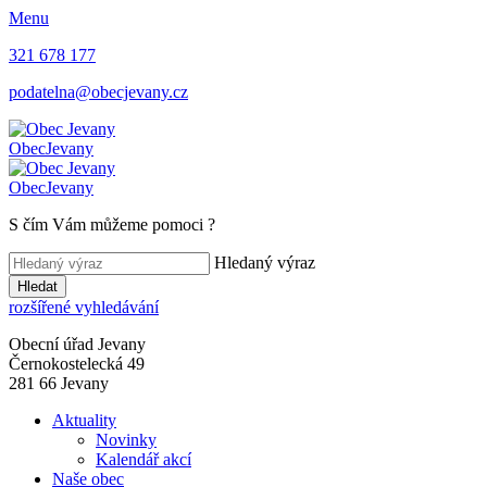
Menu
321 678 177
podatelna@obecjevany.cz
Obec
Jevany
Obec
Jevany
S čím Vám můžeme pomoci
?
Hledaný výraz
Hledat
rozšířené vyhledávání
Obecní úřad Jevany
Černokostelecká 49
281 66 Jevany
Aktuality
Novinky
Kalendář akcí
Naše obec