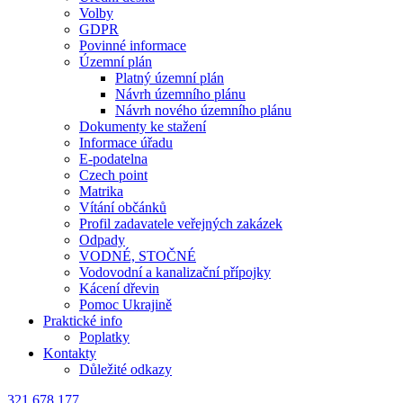
Volby
GDPR
Povinné informace
Územní plán
Platný územní plán
Návrh územního plánu
Návrh nového územního plánu
Dokumenty ke stažení
Informace úřadu
E-podatelna
Czech point
Matrika
Vítání občánků
Profil zadavatele veřejných zakázek
Odpady
VODNÉ, STOČNÉ
Vodovodní a kanalizační přípojky
Kácení dřevin
Pomoc Ukrajině
Praktické info
Poplatky
Kontakty
Důležité odkazy
321 678 177