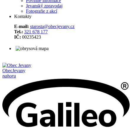
Povinné informace
Jevanský zpravodaj
Fotografie z akcí
Kontakty
E-mail:
starosta@obecjevany.cz
Tel.:
321 678 177
IČ:
00235423
Obec
Jevany
nahoru