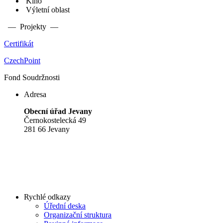
Kino
Výletní oblast
— Projekty —
Certifikát
CzechPoint
Fond Soudržnosti
Adresa
Obecní úřad Jevany
Černokostelecká 49
281 66 Jevany
Rychlé odkazy
Úřední deska
Organizační struktura