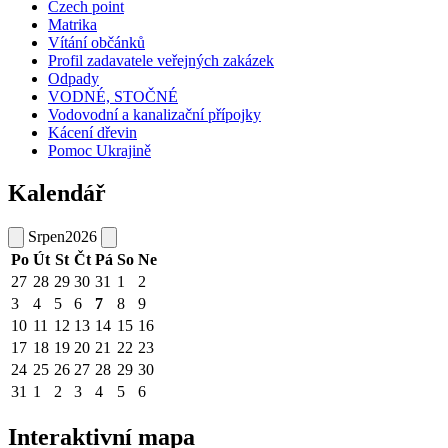
Czech point
Matrika
Vítání občánků
Profil zadavatele veřejných zakázek
Odpady
VODNÉ, STOČNÉ
Vodovodní a kanalizační přípojky
Kácení dřevin
Pomoc Ukrajině
Kalendář
Srpen
2026
Po
Út
St
Čt
Pá
So
Ne
27
28
29
30
31
1
2
3
4
5
6
7
8
9
10
11
12
13
14
15
16
17
18
19
20
21
22
23
24
25
26
27
28
29
30
31
1
2
3
4
5
6
Interaktivní mapa