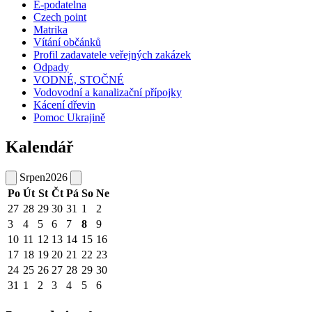
E-podatelna
Czech point
Matrika
Vítání občánků
Profil zadavatele veřejných zakázek
Odpady
VODNÉ, STOČNÉ
Vodovodní a kanalizační přípojky
Kácení dřevin
Pomoc Ukrajině
Kalendář
Srpen
2026
Po
Út
St
Čt
Pá
So
Ne
27
28
29
30
31
1
2
3
4
5
6
7
8
9
10
11
12
13
14
15
16
17
18
19
20
21
22
23
24
25
26
27
28
29
30
31
1
2
3
4
5
6