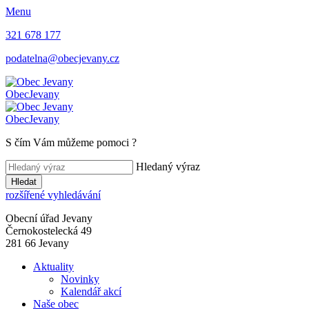
Menu
321 678 177
podatelna@obecjevany.cz
Obec
Jevany
Obec
Jevany
S čím Vám můžeme pomoci
?
Hledaný výraz
Hledat
rozšířené vyhledávání
Obecní úřad Jevany
Černokostelecká 49
281 66 Jevany
Aktuality
Novinky
Kalendář akcí
Naše obec