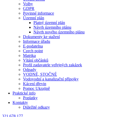
Volby
GDPR
Povinné informace
Územní plán
Platný územní plán
Návrh územního plánu
Návrh nového územního plánu
Dokumenty ke stažení
Informace úřadu
E-podatelna
Czech point
Matrika
Vítání občánků
Profil zadavatele veřejných zakázek
Odpady
VODNÉ, STOČNÉ
Vodovodní a kanalizační přípojky
Kácení dřevin
Pomoc Ukrajině
Praktické info
Poplatky
Kontakty
Důležité odkazy
321 678 177