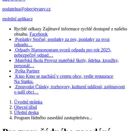
podatelna@obecjevany.cz
mobilní aplikace
Rychlé odkazy
Zajímavé informace rychlé dostupné z našeho
obsahu.
Facebook
Poplatky
Stočné, poplatky za psy, poplatky za svoz
odpadu…
Odpady
Harmonogram svozů odpadu pro rok 2025,
nebezpečný odpad…
Mateřská škola
Provoz mateřské školy, jídelna, kroužky,
personál…
Pošta Partner
Kino
Kino se nachází v centru obce, vedle restaurace
Na Statku.
Zpravodaj
Články, rozhovory, kulturní události, zajímavosti
o naší obci…
Úvodní stránka
Obecní úřad
Úřední deska
Program řádného zasedání zastupitelstva...