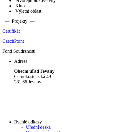
Prvorepublokové vily
Kino
Výletní oblast
— Projekty —
Certifikát
CzechPoint
Fond Soudržnosti
Adresa
Obecní úřad Jevany
Černokostelecká 49
281 66 Jevany
Rychlé odkazy
Úřední deska