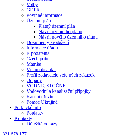
Volby
GDPR
Povinné informace
Územní plán
Platný územní plán
Návrh územního plánu
Návrh nového územního plánu
Dokumenty ke stažení
Informace úřadu
E-podatelna
Czech point
Matrika
Vítání občánků
Profil zadavatele veřejných zakázek
Odpady
VODNÉ, STOČNÉ
Vodovodní a kanalizační přípojky
Kácení dřevin
Pomoc Ukrajině
Praktické info
Poplatky
Kontakty
Důležité odkazy
321 678 177