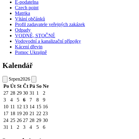
E-podatelna
Czech point
Matrika
Vítání občánků
Profil zadavatele veřejných zakázek
Odpady
VODNÉ, STOČNÉ
Vodovodní a kanalizační přípojky
Kácení dřevin
Pomoc Ukrajině
Kalendář
Srpen
2026
Po
Út
St
Čt
Pá
So
Ne
27
28
29
30
31
1
2
3
4
5
6
7
8
9
10
11
12
13
14
15
16
17
18
19
20
21
22
23
24
25
26
27
28
29
30
31
1
2
3
4
5
6