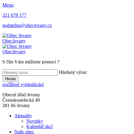
Menu
321 678 177
podatelna@obecjevany.cz
Obec
Jevany
Obec
Jevany
S čím Vám můžeme pomoci
?
Hledaný výraz
Hledat
rozšířené vyhledávání
Obecní úřad Jevany
Černokostelecká 49
281 66 Jevany
Aktuality
Novinky
Kalendář akcí
Naše obec