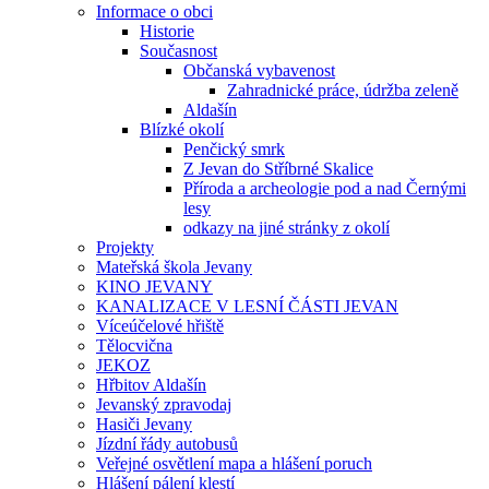
Informace o obci
Historie
Současnost
Občanská vybavenost
Zahradnické práce, údržba zeleně
Aldašín
Blízké okolí
Penčický smrk
Z Jevan do Stříbrné Skalice
Příroda a archeologie pod a nad Černými
lesy
odkazy na jiné stránky z okolí
Projekty
Mateřská škola Jevany
KINO JEVANY
KANALIZACE V LESNÍ ČÁSTI JEVAN
Víceúčelové hřiště
Tělocvična
JEKOZ
Hřbitov Aldašín
Jevanský zpravodaj
Hasiči Jevany
Jízdní řády autobusů
Veřejné osvětlení mapa a hlášení poruch
Hlášení pálení klestí