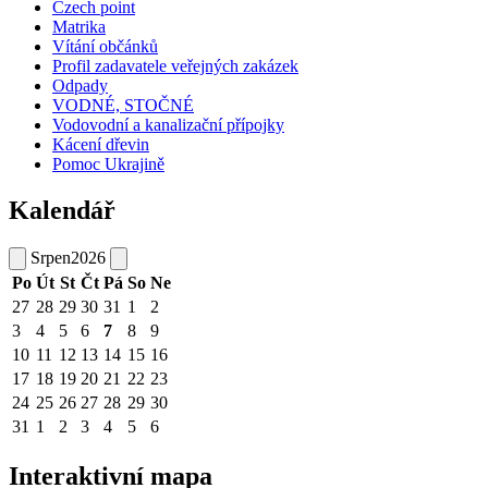
Czech point
Matrika
Vítání občánků
Profil zadavatele veřejných zakázek
Odpady
VODNÉ, STOČNÉ
Vodovodní a kanalizační přípojky
Kácení dřevin
Pomoc Ukrajině
Kalendář
Srpen
2026
Po
Út
St
Čt
Pá
So
Ne
27
28
29
30
31
1
2
3
4
5
6
7
8
9
10
11
12
13
14
15
16
17
18
19
20
21
22
23
24
25
26
27
28
29
30
31
1
2
3
4
5
6
Interaktivní mapa