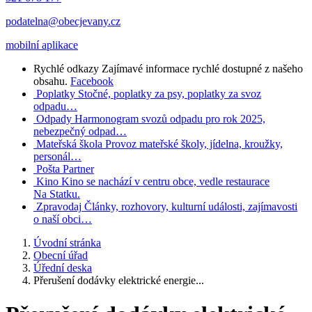
podatelna@obecjevany.cz
mobilní aplikace
Rychlé odkazy
Zajímavé informace rychlé dostupné z našeho
obsahu.
Facebook
Poplatky
Stočné, poplatky za psy, poplatky za svoz
odpadu…
Odpady
Harmonogram svozů odpadu pro rok 2025,
nebezpečný odpad…
Mateřská škola
Provoz mateřské školy, jídelna, kroužky,
personál…
Pošta Partner
Kino
Kino se nachází v centru obce, vedle restaurace
Na Statku.
Zpravodaj
Články, rozhovory, kulturní události, zajímavosti
o naší obci…
Úvodní stránka
Obecní úřad
Úřední deska
Přerušení dodávky elektrické energie...