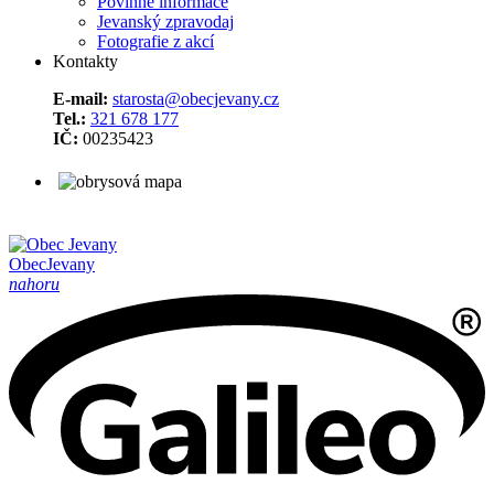
Povinné informace
Jevanský zpravodaj
Fotografie z akcí
Kontakty
E-mail:
starosta@obecjevany.cz
Tel.:
321 678 177
IČ:
00235423
Obec
Jevany
nahoru