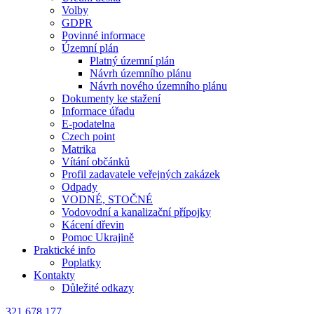
Volby
GDPR
Povinné informace
Územní plán
Platný územní plán
Návrh územního plánu
Návrh nového územního plánu
Dokumenty ke stažení
Informace úřadu
E-podatelna
Czech point
Matrika
Vítání občánků
Profil zadavatele veřejných zakázek
Odpady
VODNÉ, STOČNÉ
Vodovodní a kanalizační přípojky
Kácení dřevin
Pomoc Ukrajině
Praktické info
Poplatky
Kontakty
Důležité odkazy
321 678 177