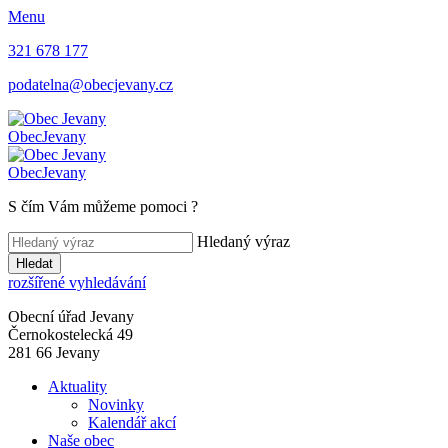
Menu
321 678 177
podatelna@obecjevany.cz
Obec
Jevany
Obec
Jevany
S čím Vám můžeme pomoci
?
Hledaný výraz
Hledat
rozšířené vyhledávání
Obecní úřad Jevany
Černokostelecká 49
281 66 Jevany
Aktuality
Novinky
Kalendář akcí
Naše obec