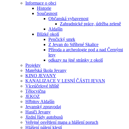
Informace o obci
Historie
Současnost
Občanská vybavenost
Zahradnické práce, údržba zeleně
Aldašín
Blízké okolí
Penčický smrk
Z Jevan do Stříbrné Skalice
Příroda a archeologie pod a nad Černými
lesy
odkazy na jiné stránky z okolí
Projekty
Mateřská škola Jevany
KINO JEVANY
KANALIZACE V LESNÍ ČÁSTI JEVAN
Víceúčelové hřiště
Tělocvična
JEKOZ
Hřbitov Aldašín
Jevanský zpravodaj
Hasiči Jevany
Jízdní řády autobusů
Veřejné osvětlení mapa a hlášení poruch
Hlášení pálení klestí