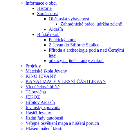
Informace o obci
Historie
Současnost
Občanská vybavenost
Zahradnické práce, údržba zeleně
Aldašín
Blízké okolí
Penčický smrk
Z Jevan do Stříbrné Skalice
Příroda a archeologie pod a nad Černými
lesy
odkazy na jiné stránky z okolí
Projekty
Mateřská škola Jevany
KINO JEVANY
KANALIZACE V LESNÍ ČÁSTI JEVAN
Víceúčelové hřiště
Tělocvična
JEKOZ
Hřbitov Aldašín
Jevanský zpravodaj
Hasiči Jevany
Jízdní řády autobusů
Veřejné osvětlení mapa a hlášení poruch
Hlášení pálení klestí