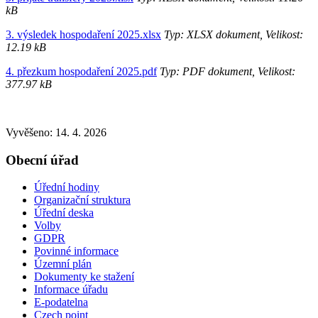
kB
3. výsledek hospodaření 2025.xlsx
Typ: XLSX dokument, Velikost:
12.19 kB
4. přezkum hospodaření 2025.pdf
Typ: PDF dokument, Velikost:
377.97 kB
Vyvěšeno: 14. 4. 2026
Obecní úřad
Úřední hodiny
Organizační struktura
Úřední deska
Volby
GDPR
Povinné informace
Územní plán
Dokumenty ke stažení
Informace úřadu
E-podatelna
Czech point