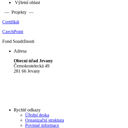
Výletní oblast
— Projekty —
Certifikát
CzechPoint
Fond Soudržnosti
Adresa
Obecní úřad Jevany
Černokostelecká 49
281 66 Jevany
Rychlé odkazy
Úřední deska
Organizační struktura
Povinné informace