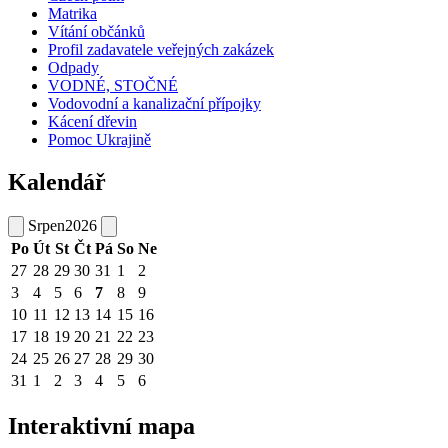
Matrika
Vítání občánků
Profil zadavatele veřejných zakázek
Odpady
VODNÉ, STOČNÉ
Vodovodní a kanalizační přípojky
Kácení dřevin
Pomoc Ukrajině
Kalendář
Srpen
2026
Po
Út
St
Čt
Pá
So
Ne
27
28
29
30
31
1
2
3
4
5
6
7
8
9
10
11
12
13
14
15
16
17
18
19
20
21
22
23
24
25
26
27
28
29
30
31
1
2
3
4
5
6
Interaktivní mapa