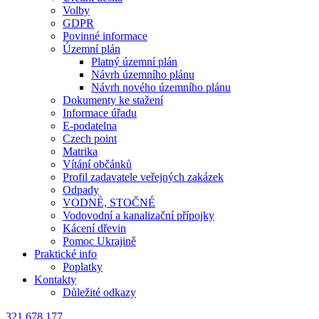
Volby
GDPR
Povinné informace
Územní plán
Platný územní plán
Návrh územního plánu
Návrh nového územního plánu
Dokumenty ke stažení
Informace úřadu
E-podatelna
Czech point
Matrika
Vítání občánků
Profil zadavatele veřejných zakázek
Odpady
VODNÉ, STOČNÉ
Vodovodní a kanalizační přípojky
Kácení dřevin
Pomoc Ukrajině
Praktické info
Poplatky
Kontakty
Důležité odkazy
321 678 177