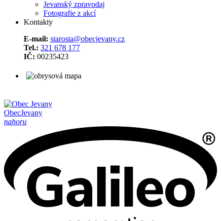
Jevanský zpravodaj
Fotografie z akcí
Kontakty
E-mail:
starosta@obecjevany.cz
Tel.:
321 678 177
IČ:
00235423
Obec
Jevany
nahoru