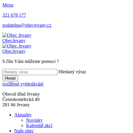
Menu
321 678 177
podatelna@obecjevany.cz
Obec
Jevany
Obec
Jevany
S čím Vám můžeme pomoci
?
Hledaný výraz
Hledat
rozšířené vyhledávání
Obecní úřad Jevany
Černokostelecká 49
281 66 Jevany
Aktuality
Novinky
Kalendář akcí
Naše obec