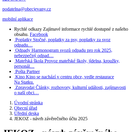
podatelna@obecjevany.cz
mobilní aplikace
Rychlé odkazy
Zajímavé informace rychlé dostupné z našeho
obsahu.
Facebook
Poplatky
Stočné, poplatky za psy, poplatky za svoz
odpadu…
Odpady
Harmonogram svozů odpadu pro rok 2025,
nebezpečný odpad…
Mateřská škola
Provoz mateřské školy, jídelna, kroužky,
personál…
Pošta Partner
Kino
Kino se nachází v centru obce, vedle restaurace
Na Statku.
Zpravodaj
Články, rozhovory, kulturní události, zajímavosti
o naší obci…
Úvodní stránka
Obecní úřad
Úřední deska
JEKOZ - návrh závěrečného účtu 2025