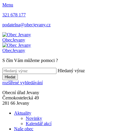
Menu
321 678 177
podatelna@obecjevany.cz
Obec
Jevany
Obec
Jevany
S čím Vám můžeme pomoci
?
Hledaný výraz
Hledat
rozšířené vyhledávání
Obecní úřad Jevany
Černokostelecká 49
281 66 Jevany
Aktuality
Novinky
Kalendář akcí
Naše obec