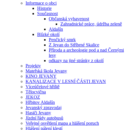
Informace o obci
Historie
Současnost
Občanská vybavenost
Zahradnické práce, údržba zeleně
Aldašín
Blízké okolí
Penčický smrk
Z Jevan do Stříbrné Skalice
Příroda a archeologie pod a nad Černými
lesy
odkazy na jiné stránky z okolí
Projekty
Mateřská škola Jevany
KINO JEVANY
KANALIZACE V LESNÍ ČÁSTI JEVAN
Víceúčelové hřiště
Tělocvična
JEKOZ
Hřbitov Aldašín
Jevanský zpravodaj
Hasiči Jevany
Jízdní řády autobusů
Veřejné osvětlení mapa a hlášení poruch
Hlášení pálení klestí