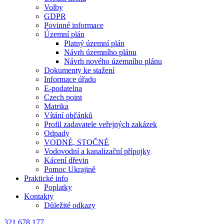
Volby
GDPR
Povinné informace
Územní plán
Platný územní plán
Návrh územního plánu
Návrh nového územního plánu
Dokumenty ke stažení
Informace úřadu
E-podatelna
Czech point
Matrika
Vítání občánků
Profil zadavatele veřejných zakázek
Odpady
VODNÉ, STOČNÉ
Vodovodní a kanalizační přípojky
Kácení dřevin
Pomoc Ukrajině
Praktické info
Poplatky
Kontakty
Důležité odkazy
321 678 177