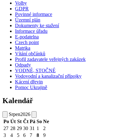
Volby
GDPR
Povinné informace
Územní plán
Dokumenty ke stažení
Informace úřadu
E-podatelna
Czech point
Matrika
Vítání občánků
Profil zadavatele veřejných zakázek
Odpady
VODNÉ, STOČNÉ
Vodovodní a kanalizační přípojky
Kácení dřevin
Pomoc Ukrajině
Kalendář
Srpen
2026
Po
Út
St
Čt
Pá
So
Ne
27
28
29
30
31
1
2
3
4
5
6
7
8
9