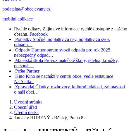
podatelna@obecjevany.cz
mobilní aplikace
Rychlé odkazy
Zajímavé informace rychlé dostupné z našeho
obsahu.
Facebook
Poplatky
Stočné, poplatky za psy, poplatky za svoz
odpadu…
Odpady
Harmonogram svozů odpadu pro rok 2025,
nebezpečný odpad…
Mateřská škola
Provoz mateřské školy, jídelna, kroužky,
personál…
Pošta Partner
Kino
Kino se nachází v centru obce, vedle restaurace
Na Statku.
Zpravodaj
Články, rozhovory, kulturní události, zajímavosti
o naší obci…
Úvodní stránka
Obecní úřad
Úřední deska
Jaroslav HUBENÝ - Bělský, Praha 8 a...