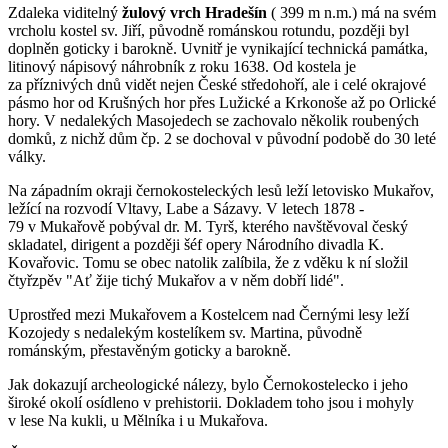
Zdaleka viditelný
žulový vrch Hradešín
( 399 m n.m.) má na svém
vrcholu kostel sv. Jiří, původně románskou rotundu, později byl
doplněn goticky i barokně. Uvnitř je vynikající technická památka,
litinový nápisový náhrobník z roku 1638. Od kostela je
za příznivých dnů vidět nejen České středohoří, ale i celé okrajové
pásmo hor od Krušných hor přes Lužické a Krkonoše až po Orlické
hory. V nedalekých Masojedech se zachovalo několik roubených
domků, z nichž dům čp. 2 se dochoval v původní podobě do 30 leté
války.
Na západním okraji černokosteleckých lesů leží letovisko Mukařov,
ležící na rozvodí Vltavy, Labe a Sázavy. V letech 1878 -
79 v Mukařově pobýval dr. M. Tyrš, kterého navštěvoval český
skladatel, dirigent a později šéf opery Národního divadla K.
Kovařovic. Tomu se obec natolik zalíbila, že z vděku k ní složil
čtyřzpěv "Ať žije tichý Mukařov a v něm dobří lidé".
Uprostřed mezi Mukařovem a Kostelcem nad Černými lesy leží
Kozojedy s nedalekým kostelíkem sv. Martina, původně
románským, přestavěným goticky a barokně.
Jak dokazují archeologické nálezy, bylo Černokostelecko i jeho
široké okolí osídleno v prehistorii. Dokladem toho jsou i mohyly
v lese Na kukli, u Mělníka i u Mukařova.