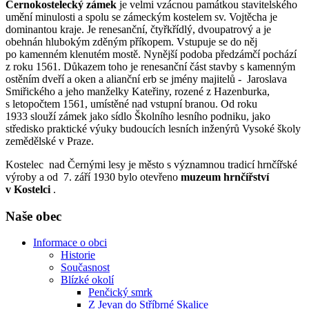
Černokostelecký zámek
je velmi vzácnou památkou stavitelského
umění minulosti a spolu se zámeckým kostelem sv. Vojtěcha je
dominantou kraje. Je renesanční, čtyřkřídlý, dvoupatrový a je
obehnán hlubokým zděným příkopem. Vstupuje se do něj
po kamenném klenutém mostě. Nynější podoba předzámčí pochází
z roku 1561. Důkazem toho je renesanční část stavby s kamenným
ostěním dveří a oken a alianční erb se jmény majitelů - Jaroslava
Smiřického a jeho manželky Kateřiny, rozené z Hazenburka,
s letopočtem 1561, umístěné nad vstupní branou. Od roku
1933 slouží zámek jako sídlo Školního lesního podniku, jako
středisko praktické výuky budoucích lesních inženýrů Vysoké školy
zemědělské v Praze.
Kostelec nad Černými lesy je město s významnou tradicí hrnčířské
výroby a od 7. září 1930 bylo otevřeno
muzeum hrnčířství
v Kostelci
.
Naše obec
Informace o obci
Historie
Současnost
Blízké okolí
Penčický smrk
Z Jevan do Stříbrné Skalice