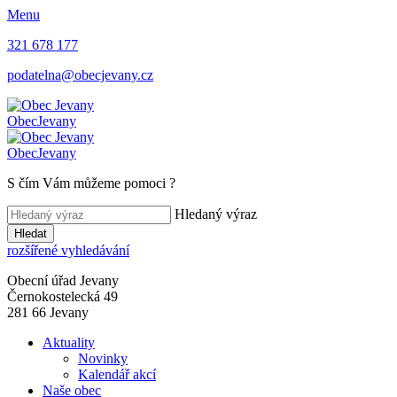
Menu
321 678 177
podatelna@obecjevany.cz
Obec
Jevany
Obec
Jevany
S čím Vám můžeme pomoci
?
Hledaný výraz
Hledat
rozšířené vyhledávání
Obecní úřad Jevany
Černokostelecká 49
281 66 Jevany
Aktuality
Novinky
Kalendář akcí
Naše obec