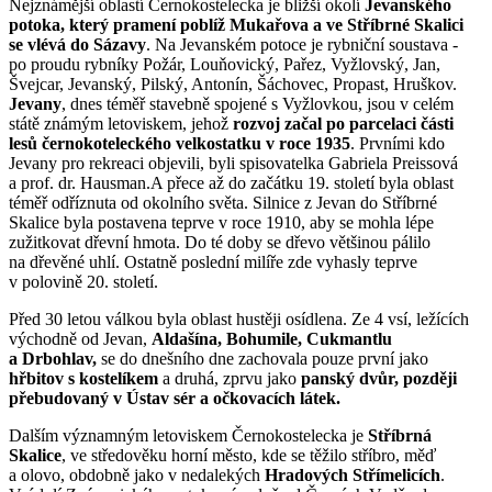
Nejznámější oblastí Černokostelecka je bližší okolí
Jevanského
potoka, který pramení poblíž Mukařova a ve Stříbrné Skalici
se vlévá do Sázavy
. Na Jevanském potoce je rybniční soustava -
po proudu rybníky Požár, Louňovický, Pařez, Vyžlovský, Jan,
Švejcar, Jevanský, Pilský, Antonín, Šáchovec, Propast, Hruškov.
Jevany
, dnes téměř stavebně spojené s Vyžlovkou, jsou v celém
státě známým letoviskem, jehož
rozvoj začal po parcelaci části
lesů černokoteleckého velkostatku v roce 1935
. Prvními kdo
Jevany pro rekreaci objevili, byli spisovatelka Gabriela Preissová
a prof. dr. Hausman.A přece až do začátku 19. století byla oblast
téměř odříznuta od okolního světa. Silnice z Jevan do Stříbrné
Skalice byla postavena teprve v roce 1910, aby se mohla lépe
zužitkovat dřevní hmota. Do té doby se dřevo většinou pálilo
na dřevěné uhlí. Ostatně poslední milíře zde vyhasly teprve
v polovině 20. století.
Před 30 letou válkou byla oblast hustěji osídlena. Ze 4 vsí, ležících
východně od Jevan,
Aldašína, Bohumile, Cukmantlu
a Drbohlav,
se do dnešního dne zachovala pouze první jako
hřbitov s kostelíkem
a druhá, zprvu jako
panský dvůr, později
přebudovaný v Ústav sér a očkovacích látek.
Dalším významným letoviskem Černokostelecka je
Stříbrná
Skalice
, ve středověku horní město, kde se těžilo stříbro, měď
a olovo, obdobně jako v nedalekých
Hradových Střímelicích
.