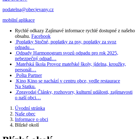
podatelna@obecjevany.cz
mobilní aplikace
Rychlé odkazy
Zajímavé informace rychlé dostupné z našeho
obsahu.
Facebook
Poplatky
Stočné, poplatky za psy, poplatky za svoz
odpadu…
Odpady
Harmonogram svozů odpadu pro rok 2025,
nebezpečný odpad…
Mateřská škola
Provoz mateřské školy, jídelna, kroužky,
personál…
Pošta Partner
Kino
Kino se nachází v centru obce, vedle restaurace
Na Statku.
Zpravodaj
Články, rozhovory, kulturní události, zajímavosti
o naší obci…
Úvodní stránka
Naše obec
Informace o obci
Blízké okolí