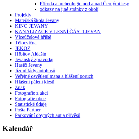
Příroda a archeologie pod a nad Černými lesy
odkazy na jiné stránky z okolí
Projekty
Mateřská škola Jevany
KINO JEVANY
KANALIZACE V LESNÍ ČÁSTI JEVAN
Víceúčelové hřiště
Tělocvična
JEKOZ
Hřbitov Aldašín
Jevanský zpravodaj
Hasiči Jevany
Jízdní řády autobusů
Veřejné osvětlení mapa a hlášení poruch
Hlášení pálení klestí
Znak
Fotografie z akcí
Fotografie obce
Statistické údaje
Pošta Partner
Parkování obytných aut a přívěsů
Kalendář