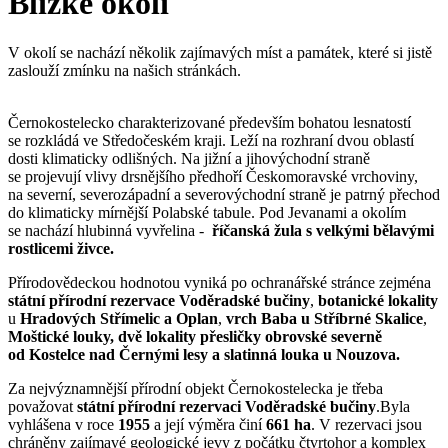
Blízké okolí
V okolí se nachází několik zajímavých míst a památek, které si jistě
zaslouží zmínku na našich stránkách.
Černokostelecko charakterizované především bohatou lesnatostí
se rozkládá ve Středočeském kraji. Leží na rozhraní dvou oblastí
dosti klimaticky odlišných. Na jižní a jihovýchodní straně
se projevují vlivy drsnějšího předhoří Českomoravské vrchoviny,
na severní, severozápadní a severovýchodní straně je patrný přechod
do klimaticky mírnější Polabské tabule. Pod Jevanami a okolím
se nachází hlubinná vyvřelina -
říčanská žula s velkými bělavými
rostlicemi živce.
Přírodovědeckou hodnotou vyniká po ochranářské stránce zejména
státní přírodní rezervace Voděradské bučiny
,
botanické lokality
u
Hradových Střímelic a Oplan
,
vrch
Baba u Stříbrné Skalice
,
Moštické louky, dvě lokality přesličky obrovské severně
od Kostelce nad Černými lesy a slatinná louka u Nouzova.
Za nejvýznamnější přírodní objekt Černokostelecka je třeba
považovat
státní přírodní rezervaci Voděradské bučiny
.Byla
vyhlášena v roce
1955
a její výměra činí
661 ha
. V rezervaci jsou
chráněny zajímavé geologické jevy z počátku čtvrtohor a komplex