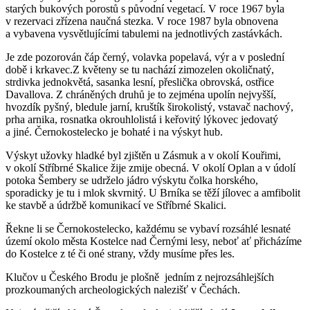
starých bukových porostů s původní vegetací. V roce 1967 byla
v rezervaci zřízena naučná stezka. V roce 1987 byla obnovena
a vybavena vysvětlujícími tabulemi na jednotlivých zastávkách.
Je zde pozorován čáp černý, volavka popelavá, výr a v poslední
době i krkavec.Z květeny se tu nachází zimozelen okoličnatý,
strdivka jednokvětá, sasanka lesní, přeslička obrovská, ostřice
Davallova. Z chráněných druhů je to zejména upolín nejvyšší,
hvozdík pyšný, bledule jarní, kruštík širokolistý, vstavač nachový,
prha arnika, rosnatka okrouhlolistá i keřovitý lýkovec jedovatý
a jiné. Černokostelecko je bohaté i na výskyt hub.
Výskyt užovky hladké byl zjištěn u Zásmuk a v okolí Kouřimi,
v okolí Stříbrné Skalice žije zmije obecná. V okolí Oplan a v údolí
potoka Šembery se udrželo jádro výskytu čolka horského,
sporadicky je tu i mlok skvrnitý. U Brníka se těží jílovec a amfibolit
ke stavbě a údržbě komunikací ve Stříbrné Skalici.
Řekne li se Černokostelecko, každému se vybaví rozsáhlé lesnaté
území okolo města Kostelce nad Černými lesy, neboť ať přicházíme
do Kostelce z té či oné strany, vždy musíme přes les.
Klučov u Českého Brodu je plošně jedním z nejrozsáhlejších
prozkoumaných archeologických nalezišť v Čechách.