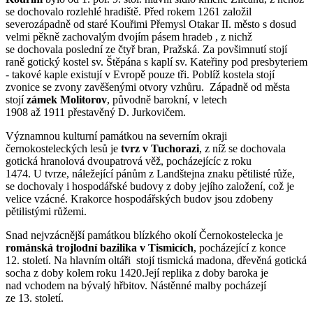
se dochovalo rozlehlé hradiště. Před rokem 1261 založil
severozápadně od staré Kouřimi Přemysl Otakar II. město s dosud
velmi pěkně zachovalým dvojím pásem hradeb , z nichž
se dochovala poslední ze čtyř bran, Pražská. Za povšimnutí stojí
raně gotický kostel sv. Štěpána s kaplí sv. Kateřiny pod presbyteriem
- takové kaple existují v Evropě pouze tři. Poblíž kostela stojí
zvonice se zvony zavěšenými otvory vzhůru. Západně od města
stojí
zámek Molitorov
, původně barokní, v letech
1908 až 1911 přestavěný D. Jurkovičem.
Významnou kulturní památkou na severním okraji
černokosteleckých lesů je
tvrz v Tuchorazi
, z níž se dochovala
gotická hranolová dvoupatrová věž, pocházejícíc z roku
1474. U tvrze, náležející pánům z Landštejna znaku pětilisté růže,
se dochovaly i hospodářské budovy z doby jejího založení, což je
velice vzácné. Krakorce hospodářských budov jsou zdobeny
pětilistými růžemi.
Snad nejvzácnější památkou blízkého okolí Černokostelecka je
románská trojlodní bazilika v Tismicích
, pocházející z konce
12. století. Na hlavním oltáři stojí tismická madona, dřevěná gotická
socha z doby kolem roku 1420.Její replika z doby baroka je
nad vchodem na bývalý hřbitov. Nástěnné malby pocházejí
ze 13. století.