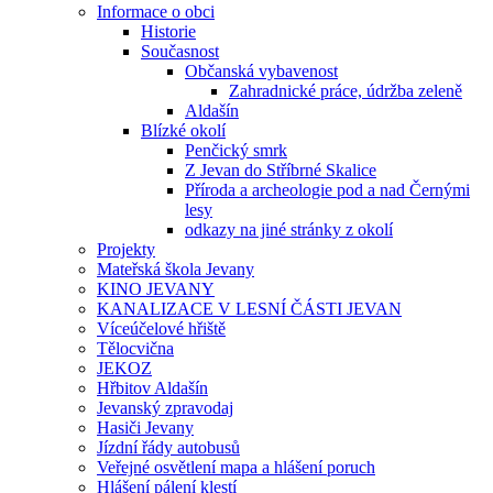
Informace o obci
Historie
Současnost
Občanská vybavenost
Zahradnické práce, údržba zeleně
Aldašín
Blízké okolí
Penčický smrk
Z Jevan do Stříbrné Skalice
Příroda a archeologie pod a nad Černými
lesy
odkazy na jiné stránky z okolí
Projekty
Mateřská škola Jevany
KINO JEVANY
KANALIZACE V LESNÍ ČÁSTI JEVAN
Víceúčelové hřiště
Tělocvična
JEKOZ
Hřbitov Aldašín
Jevanský zpravodaj
Hasiči Jevany
Jízdní řády autobusů
Veřejné osvětlení mapa a hlášení poruch
Hlášení pálení klestí