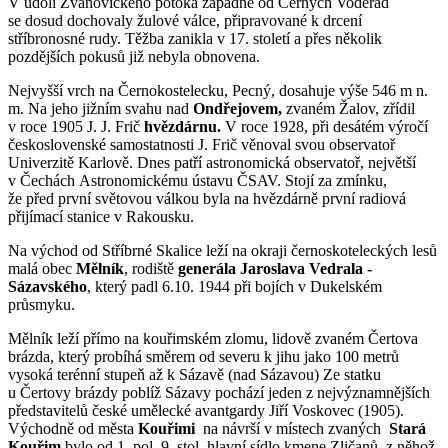
V údolí Zvánovického potoka západně od Černých Voděrad
se dosud dochovaly žulové válce, připravované k drcení
stříbronosné rudy. Těžba zanikla v 17. století a přes několik
pozdějších pokusů již nebyla obnovena.
Nejvyšší vrch na Černokostelecku, Pecný, dosahuje výše 546 m n.
m. Na jeho jižním svahu nad
Ondřejovem,
zvaném Žalov, zřídil
v roce 1905 J. J. Frič
hvězdárnu.
V roce 1928, při desátém výročí
československé samostatnosti J. Frič věnoval svou observatoř
Univerzitě Karlově. Dnes patří astronomická observatoř, největší
v Čechách Astronomickému ústavu ČSAV. Stojí za zmínku,
že před první světovou válkou byla na hvězdárně první radiová
přijímací stanice v Rakousku.
Na východ od Stříbrné Skalice leží na okraji černoskoteleckých lesů
malá obec
Mělník
, rodiště
generála Jaroslava Vedrala -
Sázavského
, který padl 6.10. 1944 při bojích v Dukelském
průsmyku.
Mělník leží přímo na kouřimském zlomu, lidově zvaném Čertova
brázda, který probíhá směrem od severu k jihu jako 100 metrů
vysoká terénní stupeň až k Sázavě (nad Sázavou) Ze statku
u Čertovy brázdy poblíž Sázavy pochází jeden z nejvýznamnějších
představitelů české umělecké avantgardy Jiří Voskovec (1905).
Východně od města
Kouřimi
na návrší v místech zvaných
Stará
Kouřim
bylo od 1. pol. 9. stol. hlavní sídlo kmene Zličanů, z něhož