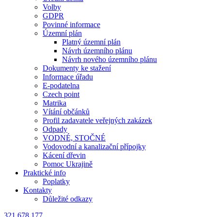
Volby
GDPR
Povinné informace
Územní plán
Platný územní plán
Návrh územního plánu
Návrh nového územního plánu
Dokumenty ke stažení
Informace úřadu
E-podatelna
Czech point
Matrika
Vítání občánků
Profil zadavatele veřejných zakázek
Odpady
VODNÉ, STOČNÉ
Vodovodní a kanalizační přípojky
Kácení dřevin
Pomoc Ukrajině
Praktické info
Poplatky
Kontakty
Důležité odkazy
321 678 177