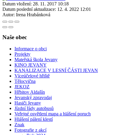
Datum vložení:
28. 11. 2017 10:18
Datum poslední aktualizace:
12. 4. 2022 12:01
Autor:
Irena Hrabánková
Naše obec
Informace o obci
Projekty
Mateřská škola Jevany
KINO JEVANY
KANALIZACE V LESNÍ ČÁSTI JEVAN
Víceúčelové hřiště
Tělocvična
JEKOZ
Hřbitov Aldašín
Jevanský zpravodaj
Hasiči Jevany
Jízdní řády autobusů
Veřejné osvětlení mapa a hlášení poruch
Hlášení pálení klestí
Znak
Fotografie z akcí