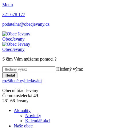
Menu
321 678 177
podatelna@obecjevany.cz
Obec
Jevany
Obec
Jevany
S čím Vám můžeme pomoci
?
Hledaný výraz
Hledat
rozšířené vyhledávání
Obecní úřad Jevany
Černokostelecká 49
281 66 Jevany
Aktuality
Novinky
Kalendář akcí
Naše obec