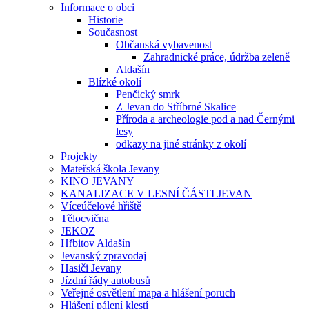
Informace o obci
Historie
Současnost
Občanská vybavenost
Zahradnické práce, údržba zeleně
Aldašín
Blízké okolí
Penčický smrk
Z Jevan do Stříbrné Skalice
Příroda a archeologie pod a nad Černými
lesy
odkazy na jiné stránky z okolí
Projekty
Mateřská škola Jevany
KINO JEVANY
KANALIZACE V LESNÍ ČÁSTI JEVAN
Víceúčelové hřiště
Tělocvična
JEKOZ
Hřbitov Aldašín
Jevanský zpravodaj
Hasiči Jevany
Jízdní řády autobusů
Veřejné osvětlení mapa a hlášení poruch
Hlášení pálení klestí