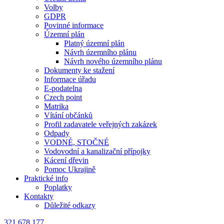
Volby
GDPR
Povinné informace
Územní plán
Platný územní plán
Návrh územního plánu
Návrh nového územního plánu
Dokumenty ke stažení
Informace úřadu
E-podatelna
Czech point
Matrika
Vítání občánků
Profil zadavatele veřejných zakázek
Odpady
VODNÉ, STOČNÉ
Vodovodní a kanalizační přípojky
Kácení dřevin
Pomoc Ukrajině
Praktické info
Poplatky
Kontakty
Důležité odkazy
321 678 177