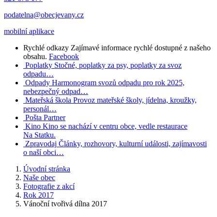
podatelna@obecjevany.cz
mobilní aplikace
Rychlé odkazy
Zajímavé informace rychlé dostupné z našeho
obsahu.
Facebook
Poplatky
Stočné, poplatky za psy, poplatky za svoz
odpadu…
Odpady
Harmonogram svozů odpadu pro rok 2025,
nebezpečný odpad…
Mateřská škola
Provoz mateřské školy, jídelna, kroužky,
personál…
Pošta Partner
Kino
Kino se nachází v centru obce, vedle restaurace
Na Statku.
Zpravodaj
Články, rozhovory, kulturní události, zajímavosti
o naší obci…
Úvodní stránka
Naše obec
Fotografie z akcí
Rok 2017
Vánoční tvořivá dílna 2017