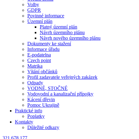
Volby
GDPR
Povinné informace
Územní plán
Platný územní plán
Návrh územního plánu
Návrh nového územního plánu
Dokumenty ke stažení
Informace úřadu
E-podatelna
Czech point
Matrika
Vítání občánků
Profil zadavatele veřejných zakázek
Odpady
VODNÉ, STOČNÉ
Vodovodní a kanalizační přípojky
Kácení dřevin
Pomoc Ukrajině
Praktické info
Poplatky
Kontakty
Důležité odkazy
321 678 177