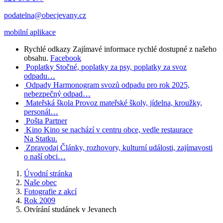
podatelna@obecjevany.cz
mobilní aplikace
Rychlé odkazy
Zajímavé informace rychlé dostupné z našeho
obsahu.
Facebook
Poplatky
Stočné, poplatky za psy, poplatky za svoz
odpadu…
Odpady
Harmonogram svozů odpadu pro rok 2025,
nebezpečný odpad…
Mateřská škola
Provoz mateřské školy, jídelna, kroužky,
personál…
Pošta Partner
Kino
Kino se nachází v centru obce, vedle restaurace
Na Statku.
Zpravodaj
Články, rozhovory, kulturní události, zajímavosti
o naší obci…
Úvodní stránka
Naše obec
Fotografie z akcí
Rok 2009
Otvírání studánek v Jevanech