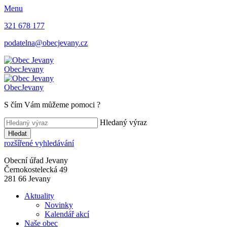
Menu
321 678 177
podatelna@obecjevany.cz
Obec
Jevany
Obec
Jevany
S čím Vám můžeme pomoci
?
Hledaný výraz
Hledat
rozšířené vyhledávání
Obecní úřad Jevany
Černokostelecká 49
281 66 Jevany
Aktuality
Novinky
Kalendář akcí
Naše obec