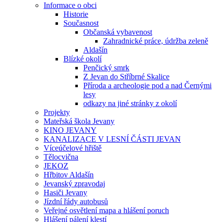
Informace o obci
Historie
Současnost
Občanská vybavenost
Zahradnické práce, údržba zeleně
Aldašín
Blízké okolí
Penčický smrk
Z Jevan do Stříbrné Skalice
Příroda a archeologie pod a nad Černými
lesy
odkazy na jiné stránky z okolí
Projekty
Mateřská škola Jevany
KINO JEVANY
KANALIZACE V LESNÍ ČÁSTI JEVAN
Víceúčelové hřiště
Tělocvična
JEKOZ
Hřbitov Aldašín
Jevanský zpravodaj
Hasiči Jevany
Jízdní řády autobusů
Veřejné osvětlení mapa a hlášení poruch
Hlášení pálení klestí