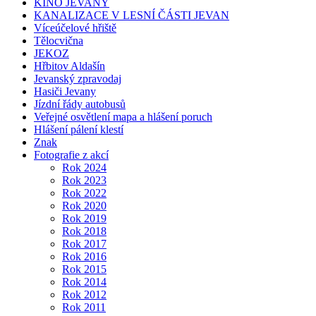
KINO JEVANY
KANALIZACE V LESNÍ ČÁSTI JEVAN
Víceúčelové hřiště
Tělocvična
JEKOZ
Hřbitov Aldašín
Jevanský zpravodaj
Hasiči Jevany
Jízdní řády autobusů
Veřejné osvětlení mapa a hlášení poruch
Hlášení pálení klestí
Znak
Fotografie z akcí
Rok 2024
Rok 2023
Rok 2022
Rok 2020
Rok 2019
Rok 2018
Rok 2017
Rok 2016
Rok 2015
Rok 2014
Rok 2012
Rok 2011