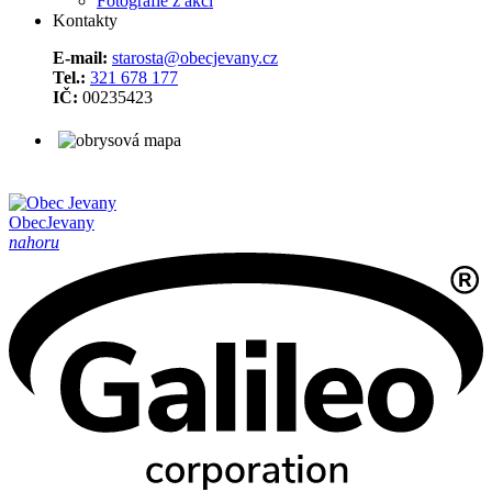
Fotografie z akcí
Kontakty
E-mail:
starosta@obecjevany.cz
Tel.:
321 678 177
IČ:
00235423
Obec
Jevany
nahoru