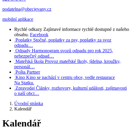
podatelna@obecjevany.cz
mobilní aplikace
Rychlé odkazy
Zajímavé informace rychlé dostupné z našeho
obsahu.
Facebook
Poplatky
Stočné, poplatky za psy, poplatky za svoz
odpadu…
Odpady
Harmonogram svozů odpadu pro rok 2025,
nebezpečný odpad…
Mateřská škola
Provoz mateřské školy, jídelna, kroužky,
personál…
Pošta Partner
Kino
Kino se nachází v centru obce, vedle restaurace
Na Statku.
Zpravodaj
Články, rozhovory, kulturní události, zajímavosti
o naší obci…
Úvodní stránka
Kalendář
Kalendář