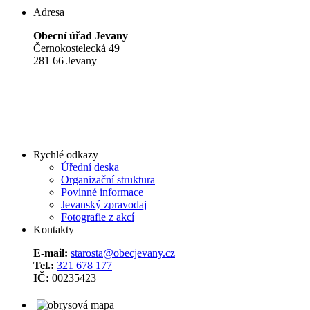
Adresa
Obecní úřad Jevany
Černokostelecká 49
281 66 Jevany
Rychlé odkazy
Úřední deska
Organizační struktura
Povinné informace
Jevanský zpravodaj
Fotografie z akcí
Kontakty
E-mail:
starosta@obecjevany.cz
Tel.:
321 678 177
IČ:
00235423