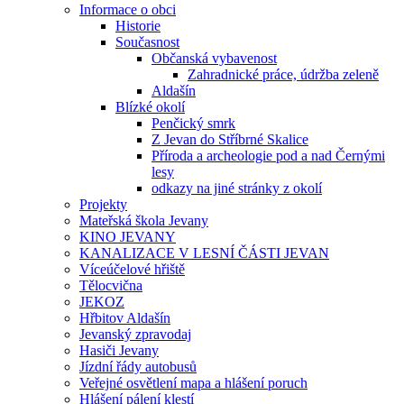
Informace o obci
Historie
Současnost
Občanská vybavenost
Zahradnické práce, údržba zeleně
Aldašín
Blízké okolí
Penčický smrk
Z Jevan do Stříbrné Skalice
Příroda a archeologie pod a nad Černými
lesy
odkazy na jiné stránky z okolí
Projekty
Mateřská škola Jevany
KINO JEVANY
KANALIZACE V LESNÍ ČÁSTI JEVAN
Víceúčelové hřiště
Tělocvična
JEKOZ
Hřbitov Aldašín
Jevanský zpravodaj
Hasiči Jevany
Jízdní řády autobusů
Veřejné osvětlení mapa a hlášení poruch
Hlášení pálení klestí