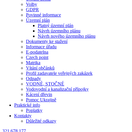
Volby
GDPR
Povinné informace
Územní plán
Platný územní plán
Návrh územního plánu
Návrh nového územního plánu
Dokumenty ke stažení
Informace úřadu
E-podatelna
Czech point
Matrika
Vítání občánků
Profil zadavatele veřejných zakázek
Odpady
VODNÉ, STOČNÉ
Vodovodní a kanalizační přípojky
Kácení dřevin
Pomoc Ukrajině
Praktické info
Poplatky
Kontakty
Důležité odkazy
321 678 177