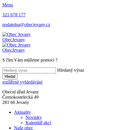
Menu
321 678 177
podatelna@obecjevany.cz
Obec
Jevany
Obec
Jevany
S čím Vám můžeme pomoci
?
Hledaný výraz
Hledat
rozšířené vyhledávání
Obecní úřad Jevany
Černokostelecká 49
281 66 Jevany
Aktuality
Novinky
Kalendář akcí
Naše obec